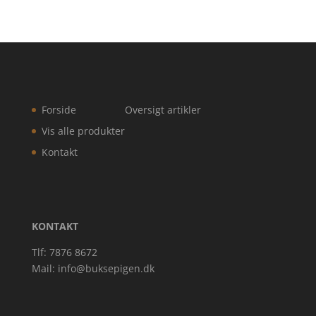
Forside
Oversigt artikler
Vis alle produkter
Kontakt
KONTAKT
Tlf: 7876 8672
Mail:
info@buksepigen.dk