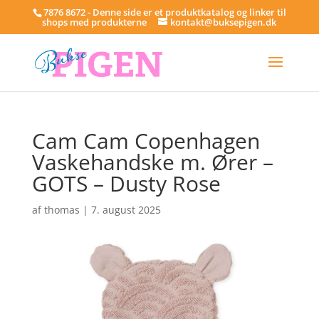
7876 8672 - Denne side er et produktkatalog og linker til
shops med produkterne
kontakt@buksepigen.dk
Cam Cam Copenhagen
Vaskehandske m. Ører –
GOTS – Dusty Rose
af
thomas
|
7. august 2025