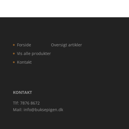
Forside
Oversigt artikler
Vis alle produkter
Kontakt
KONTAKT
Tlf: 7876 8672
Mail:
info@buksepigen.dk