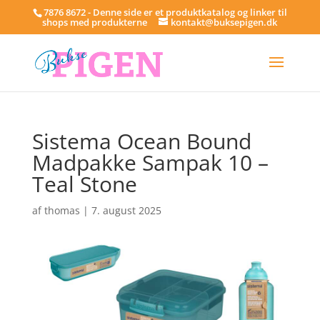
7876 8672 - Denne side er et produktkatalog og linker til
shops med produkterne
kontakt@buksepigen.dk
Sistema Ocean Bound
Madpakke Sampak 10 –
Teal Stone
af
thomas
|
7. august 2025