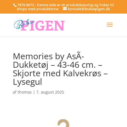
7876 8672 - Denne side er et produktkatalog og linker til
shops med produkterne
kontakt@buksepigen.dk
Memories by AsÃ­
Dukketøj – 43-46 cm. –
Skjorte med Kalvekrøs –
Lysegul
af
thomas
|
7. august 2025