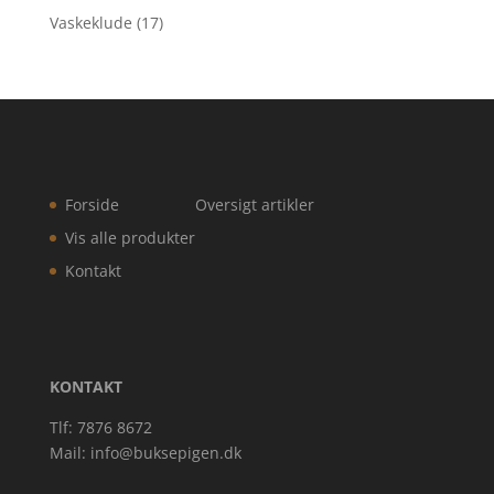
Vaskeklude
(17)
Forside
Oversigt artikler
Vis alle produkter
Kontakt
KONTAKT
Tlf: 7876 8672
Mail:
info@buksepigen.dk