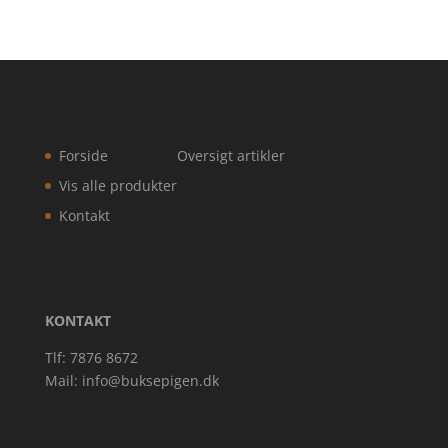
Forside
Oversigt artikler
Vis alle produkter
Kontakt
KONTAKT
Tlf: 7876 8672
Mail:
info@buksepigen.dk