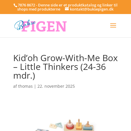
7876 8672 - Denne side er et produktkatalog og linker til
shops med produkterne
kontakt@buksepigen.dk
Kid’oh Grow-With-Me Box
– Little Thinkers (24-36
mdr.)
af
thomas
|
22. november 2025