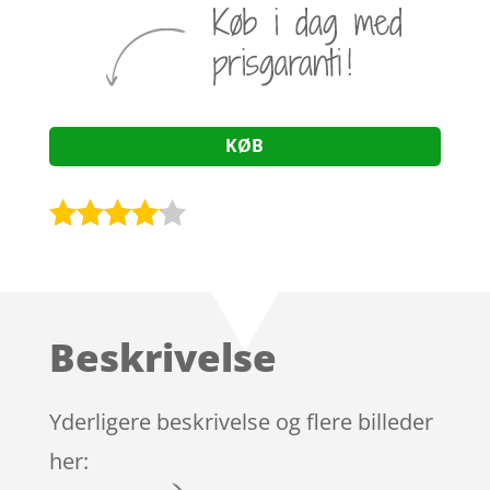
KØB
Bedømt
som
4
ud af 5
baseret
Beskrivelse
på
kundebed
ømmels
Yderligere beskrivelse og flere billeder
er
her: