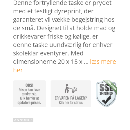
var:
er:
Denne fortryllende taske er prydet
69,00 kr..
55,20 k
med et festligt dyreprint, der
garanteret vil vække begejstring hos
de små. Designet til at holde mad og
drikkevarer friske og kølige, er
denne taske uundværlig for enhver
skoleklar eventyrer. Med
dimensionerne 20 x 15 x …
læs mere
her