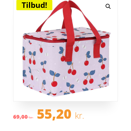
Tilbud!
Den
Den
55,20
kr.
oprindelige
aktuel
69,00
kr.
pris
pris