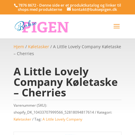
7876 8672 - Denne side er et produktkatalog og linker til
shops med produkterne
kontakt@buksepigen.dk
Hjem
/
Køletasker
/ A Little Lovely Company Køletaske
– Cherries
A Little Lovely
Company Køletaske
– Cherries
Varenummer (SKU):
shopify_DK_10433707999566_52818094817614
Kategori:
Køletasker
Tag:
A Little Lovely Company