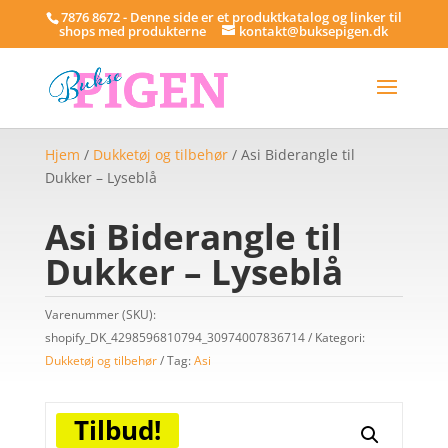
7876 8672 - Denne side er et produktkatalog og linker til
shops med produkterne
kontakt@buksepigen.dk
Hjem
/
Dukketøj og tilbehør
/ Asi Biderangle til
Dukker – Lyseblå
Asi Biderangle til
Dukker – Lyseblå
Varenummer (SKU):
shopify_DK_4298596810794_30974007836714
Kategori:
Dukketøj og tilbehør
Tag:
Asi
Tilbud!