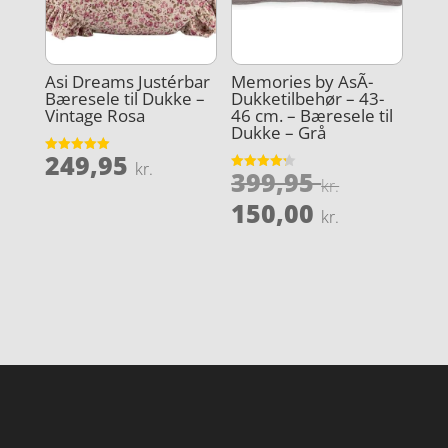
Asi Dreams Justérbar
Memories by AsÃ­
Bæresele til Dukke –
Dukketilbehør – 43-
Vintage Rosa
46 cm. – Bæresele til
Dukke – Grå
249,95
Vurderet
kr.
Den
399,95
5
Vurderet
kr.
ud af 5
4.2
oprindel
Den
ud af 5
150,00
kr.
pris
aktuelle
var:
pris
399,95 kr
er:
150,00 kr