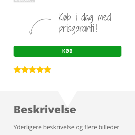
KØB
Bedømt
som
4.9
ud af 5
baseret på
Beskrivelse
kundebedøm
melser
Yderligere beskrivelse og flere billeder