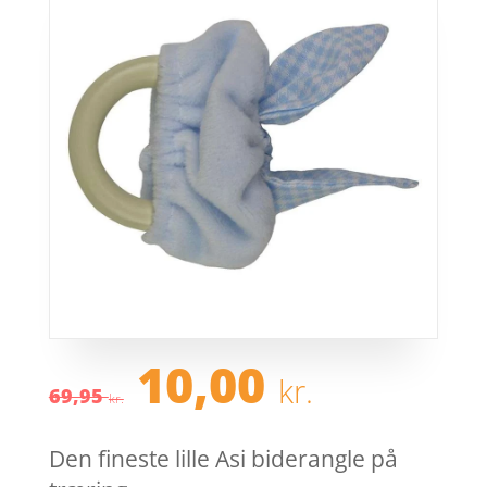
Den
Den
10,00
kr.
oprindelige
aktuel
69,95
kr.
pris
pris
var:
er:
Den fineste lille Asi biderangle på
69,95 kr..
10,00 k