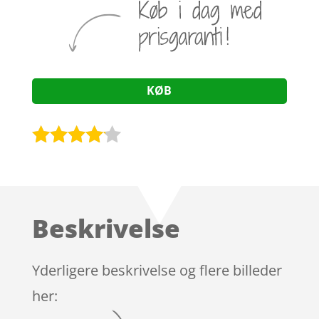
KØB
Bedømt
som
4
ud af 5
baseret
Beskrivelse
på
kundebed
ømmels
Yderligere beskrivelse og flere billeder
er
her: