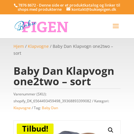
7876 8672 - Denne side er et produktkatalog og linker til
shops med produkterne
kontakt@buksepigen.dk
Hjem
/
Klapvogne
/ Baby Dan Klapvogn one2two –
sort
Baby Dan Klapvogn
one2two – sort
Varenummer (SKU):
shopify_DK_6564493459498_39368893399082
Kategori:
Klapvogne
Tag:
Baby Dan
Tilbud!