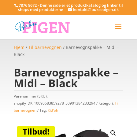
7876 8672 - Denne side er et produktkatalog og linker til
shops med produkterne
kontakt@buksepigen.dk
Hjem
/
Til barnevognen
/ Barnevognspakke – Midi –
Black
Barnevognspakke –
Midi – Black
Varenummer (SKU):
shopify_DK_10090683859278_50901384233294
Kategori:
Til
barnevognen
Tag:
Kid'oh
Tilbud!