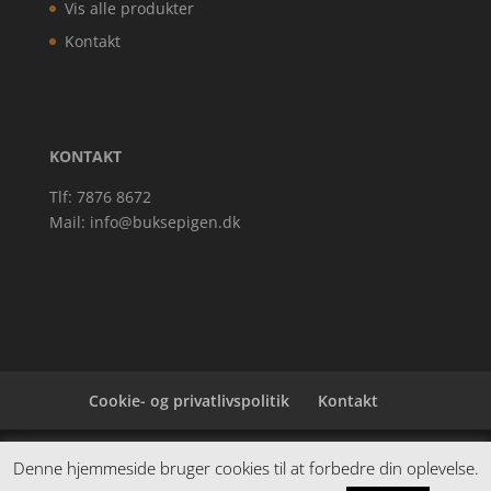
Vis alle produkter
Kontakt
KONTAKT
Tlf: 7876 8672
Mail:
info@buksepigen.dk
Cookie- og privatlivspolitik
Kontakt
Denne hjemmeside samler et bredt udvalg af
Denne hjemmeside bruger cookies til at forbedre din oplevelse.
spændende varer. Siden er et affiiliatesite, og nogle