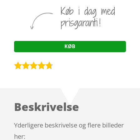
KØB
Bedømt
som
4.6
ud af 5
baseret
Beskrivelse
på
kundebedø
mmelser
Yderligere beskrivelse og flere billeder
her: