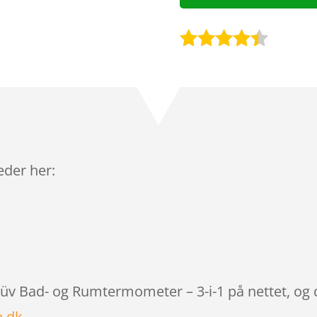
Bedømt
som
4.3
ud af 5
baseret
på
kundebedø
mmelser
leder her:
blüv Bad- og Rumtermometer – 3-i-1 på nettet, og 
.dk