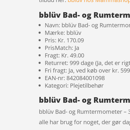
bblüv Bad- og Rumtermo
Navn: bblüv Bad- og Rumtermom
Mærke: bblüv
Pris: Kr. 170.09
PrisMatch: Ja
Fragt: Kr. 49.00
Returret: 999 dage (Ja, det er r
Fri fragt: Ja, ved køb over kr. 59
EAN-nr: 842084001098
Kategori: Plejetilbehør
bblüv Bad- og Rumtermo
bblüv Bad- og Rumtermometer – 3-i-
alle har brug for noget, der gør d