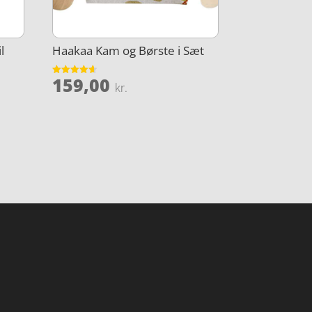
l
Haakaa Kam og Børste i Sæt
159,00
Vurderet
kr.
4.6
ud af 5