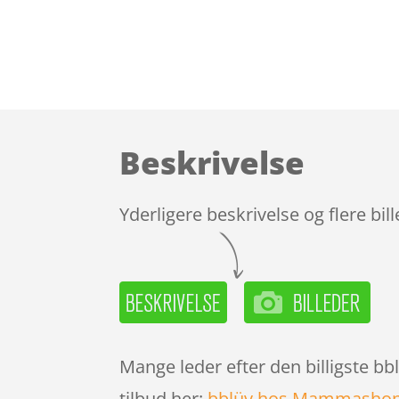
Beskrivelse
Yderligere beskrivelse og flere bil
Mange leder efter den billigste b
tilbud her:
bblüv hos Mammashop