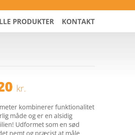
ALLE PRODUKTER
KONTAKT
Den
,20
kr.
ndelige
aktuelle
pris
er:
meter kombinerer funktionalitet
00 kr..
151,20 kr..
rlig måde og er en alsidig
milien! Udformet som en sød
det nemt og præcist at måle