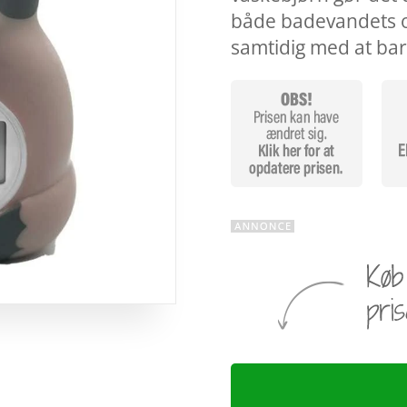
både badevandets 
samtidig med at ba