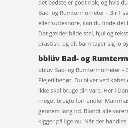
det bedste er godt nok, og hvis d
Bad- og Rumtermometer – 3-i-1 sæ
eller suttesnore, kan du finde det 
Det gælder både stel, hjul og teks
drastisk, og dit barn tager sig jo 
bblüv Bad- og Rumtermo
bblüv Bad- og Rumtermometer – 3-i-
Plejetilbehør. Du bliver ved købet 
ikke skal bruge din vare. Her i D
meget brugte forhandler Mammasho
gennem lang tid. Blandt alle vare
kigger på lige nu. Når der handles