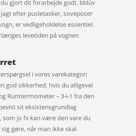
u gjort dit forarbejde godt. bblüv
agt efter pusletasker, soveposer
vogn, er vedligeholdelse essentiel.
forlænges levetiden på vognen
rret
terspørgsel i vores varekategori
en god sikkerhed, hvis du alligevel
 og Rumtermometer – 3-i-1 fra den
vist sit eksistensgrundlag
r, som jo fx kan være den vare du
 sig gøre, når man ikke skal