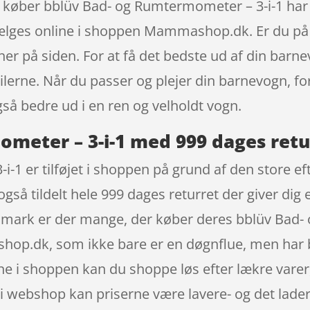
u køber bblüv Bad- og Rumtermometer – 3-i-1 har d
lges online i shoppen Mammashop.dk. Er du på j
her på siden. For at få det bedste ud af din barne
tilerne. Når du passer og plejer din barnevogn, 
også bedre ud i en ren og velholdt vogn.
meter – 3-i-1 med 999 dages retu
1 er tilføjet i shoppen på grund af den store ef
også tildelt hele 999 dages returret der giver dig 
anmark er der mange, der køber deres bblüv Bad-
p.dk, som ikke bare er en døgnflue, men har be
rne i shoppen kan du shoppe løs efter lækre vare
 i webshop kan priserne være lavere- og det lader