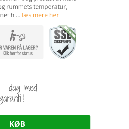
og rummets temperatur,
rnet h …
læs mere her
KØB