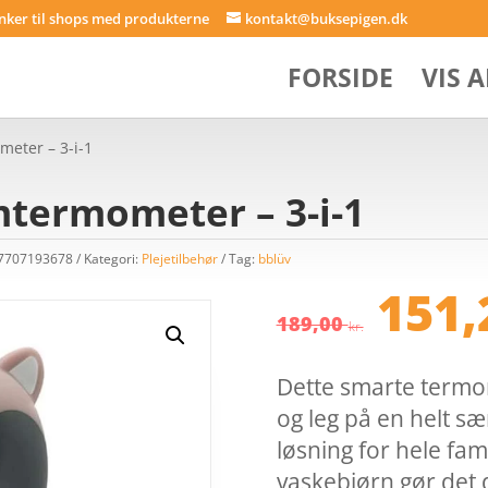
inker til shops med produkterne
kontakt@buksepigen.dk
FORSIDE
VIS 
eter – 3-i-1
mtermometer – 3-i-1
47707193678
Kategori:
Plejetilbehør
Tag:
bblüv
Den
151
opri
189,00
kr.
pris
var:
Dette smarte termo
189,
og leg på en helt sæ
løsning for hele fa
vaskebjørn gør det 