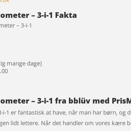
meter – 3-i-1 Fakta
eter – 3-i-1
igtig mange dage)
9.00
meter – 3-i-1 fra bblüv med Pris
1 er fantastisk at have, når man har børn, og det 
agen lidt lettere. Når det handler om vores kære b