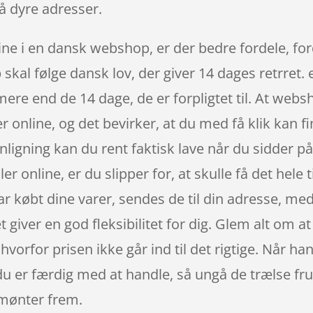
å dyre adresser.
ne i en dansk webshop, er der bedre fordele, fo
skal følge dansk lov, der giver 14 dages retrret. 
re end de 14 dage, de er forpligtet til. At websho
r online, og det bevirker, at du med få klik kan f
igning kan du rent faktisk lave når du sidder på 
er online, er du slipper for, at skulle få det hele 
har købt dine varer, sendes de til din adresse, m
t giver en god fleksibilitet for dig. Glem alt om at
 hvorfor prisen ikke går ind til det rigtige. Når ha
du er færdig med at handle, så ungå de trælse fru
e mønter frem.