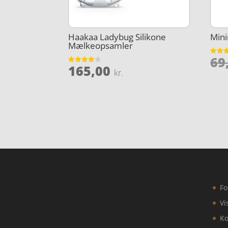
Haakaa Ladybug Silikone
Mini
Mælkeopsamler
69
Vurder
165,00
4.5
Vurderet
kr.
ud af 
3.9
ud af 5
Fo
Vi
Ko