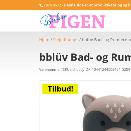
7876 8672 - Denne side er et produktkatalog og l
Hjem
/
Plejetilbehør
/ bblüv Bad- og Rumtermom
bblüv Bad- og Ru
Varenummer (SKU):
shopify_DK_10441244508494_528
Tilbud!