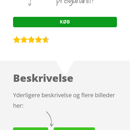
KØB
Bedømt
som
4.5
ud af 5
baseret
Beskrivelse
på
kundebedø
mmelser
Yderligere beskrivelse og flere billeder
her: