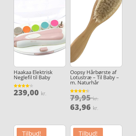
Haakaa Elektrisk
Oopsy Hårbørste af
Neglefil til Baby
Lotustræ – Til Baby –
m. Naturhår
239,00
Vurderet
kr.
Den
79,95
4.2
Vurderet
kr.
ud af 5
4.3
oprindeli
Den
ud af 5
63,96
kr.
pris
aktuelle
var:
pris
79,95 kr..
er:
Tilbud!
Tilbud!