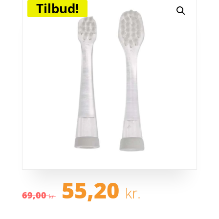
Tilbud!
Den
Den
55,20
kr.
oprindelige
aktuel
69,00
kr.
pris
pris