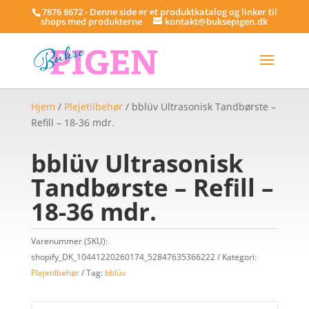
7876 8672 - Denne side er et produktkatalog og linker til
shops med produkterne
kontakt@buksepigen.dk
Hjem
/
Plejetilbehør
/ bblüv Ultrasonisk Tandbørste –
Refill – 18-36 mdr.
bblüv Ultrasonisk
Tandbørste – Refill –
18-36 mdr.
Varenummer (SKU):
shopify_DK_10441220260174_52847635366222
Kategori:
Plejetilbehør
Tag:
bblüv