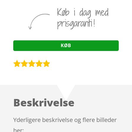
KØB
Bedømt
som
4.8
ud af 5
baseret på
Beskrivelse
kundebedø
mmelser
Yderligere beskrivelse og flere billeder
her: