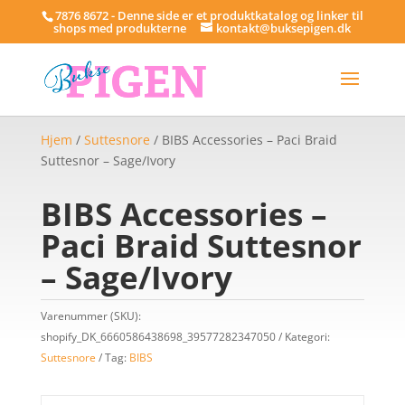
7876 8672 - Denne side er et produktkatalog og linker til
shops med produkterne
kontakt@buksepigen.dk
Hjem
/
Suttesnore
/ BIBS Accessories – Paci Braid
Suttesnor – Sage/Ivory
BIBS Accessories –
Paci Braid Suttesnor
– Sage/Ivory
Varenummer (SKU):
shopify_DK_6660586438698_39577282347050
Kategori:
Suttesnore
Tag:
BIBS