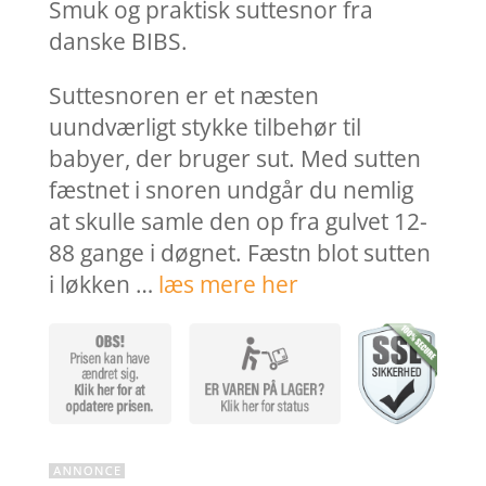
var:
er:
Smuk og praktisk suttesnor fra
114,95 kr..
86,21 k
danske BIBS.
Suttesnoren er et næsten
uundværligt stykke tilbehør til
babyer, der bruger sut. Med sutten
fæstnet i snoren undgår du nemlig
at skulle samle den op fra gulvet 12-
88 gange i døgnet. Fæstn blot sutten
i løkken …
læs mere her