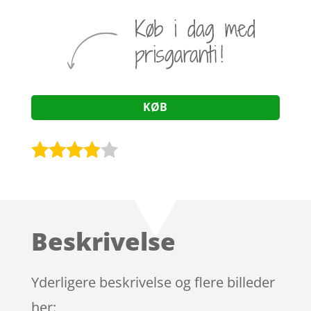
KØB
Bedømt
som
3.8
ud af 5
baseret
Beskrivelse
på
kundebed
ømmels
Yderligere beskrivelse og flere billeder
er
her: