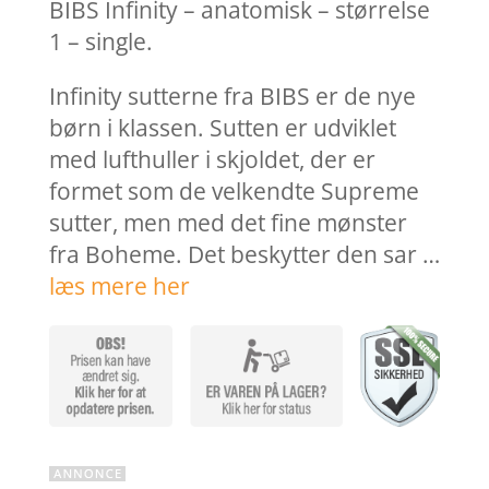
var:
er:
BIBS Infinity – anatomisk – størrelse
44,95 kr..
10,00 k
1 – single.
Infinity sutterne fra BIBS er de nye
børn i klassen. Sutten er udviklet
med lufthuller i skjoldet, der er
formet som de velkendte Supreme
sutter, men med det fine mønster
fra Boheme. Det beskytter den sar …
læs mere her