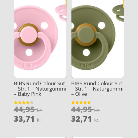
BIBS Rund Colour Sut
BIBS Rund Colour Sut
– Str. 1 – Naturgummi
– Str. 1 – Naturgummi
– Baby Pink
– Olive
Den
Den
44,95
44,95
Vurderet
Vurderet
kr.
kr.
4.3
4.8
oprindelige
oprindeli
Den
Den
ud af 5
ud af 5
33,71
32,71
kr.
kr.
pris
pris
aktuelle
aktuelle
var:
var:
pris
pris