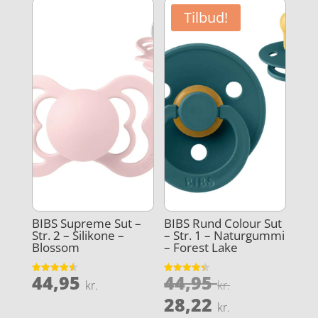
44,95 kr..
44,95 kr..
er:
er:
Tilbud!
33,71 kr..
32,71 kr..
BIBS Supreme Sut –
BIBS Rund Colour Sut
Str. 2 – Silikone –
– Str. 1 – Naturgummi
Blossom
– Forest Lake
Den
44,95
44,95
Vurderet
Vurderet
kr.
kr.
4.6
4.4
oprindeli
Den
ud af 5
ud af 5
28,22
kr.