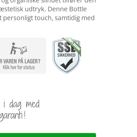
og organiske silhuet tilfører den
g æstetisk udtryk. Denne Bottle
t personligt touch, samtidig med