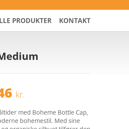
ALLE PRODUKTER
KONTAKT
x/Medium
Den
,46
kr.
ndelige
aktuelle
pris
er:
åltider med Boheme Bottle Cap,
95 kr..
112,46 kr..
moderne bohemestil. Med sine