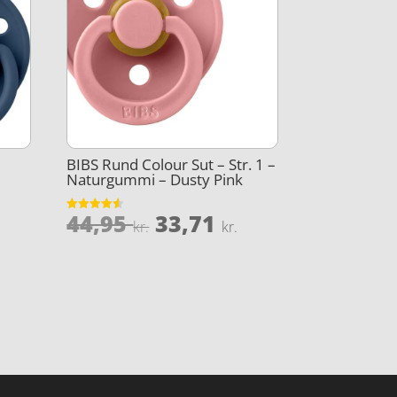
BIBS Rund Colour Sut – Str. 1 –
Naturgummi – Dusty Pink
Den
Den
44,95
33,71
Vurderet
kr.
kr.
Den
4.5
oprindelige
aktuelle
ud af 5
lige
aktuelle
pris
pris
pris
var:
er:
r:
44,95 kr..
33,71 kr..
..
20,00 kr..