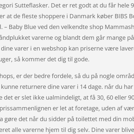
gori Sutteflasker. Det er ret godt at du får hele 
t er at de fleste shoppere i Danmark køber BIBS Bo
 – Baby Blue ved den velkendte shop Mammashop.
håndplukket varerne og blandt dem går mange på j
 dine varer i en webshop kan priserne være lave
ger, så kommer det dig til gode.
ops, er der bedre fordele, så du på nogle område
l kunne returnere dine varer i 14 dage. når du har
det er slet ikke ualmindeligt, at få 30, 60 eller 
 prissammenlignen er let at foretage, uden af vær
 gøre det når du sidder på toilettet med din mob
ret alle varerne hjem til dig selv. Dine varer blive