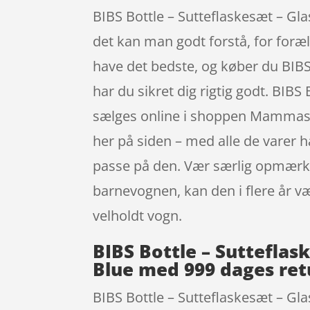
BIBS Bottle – Sutteflaskesæt – Gl
det kan man godt forstå, for foræld
have det bedste, og køber du BIBS
har du sikret dig rigtig godt. BIB
sælges online i shoppen Mammashop
her på siden – med alle de varer h
passe på den. Vær særlig opmærkso
barnevognen, kan den i flere år væ
velholdt vogn.
BIBS Bottle – Sutteflas
Blue med 999 dages ret
BIBS Bottle – Sutteflaskesæt – Gl