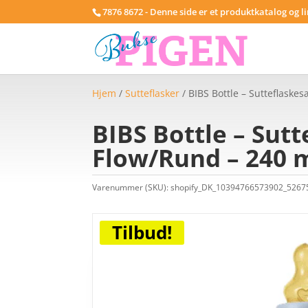
7876 8672 - Denne side er et produktkatalog og l
Hjem
/
Sutteflasker
/ BIBS Bottle – Sutteflaske
BIBS Bottle – Sut
Flow/Rund – 240 m
Varenummer (SKU):
shopify_DK_10394766573902_526
Tilbud!