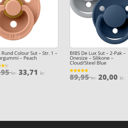
 Rund Colour Sut – Str. 1 –
BIBS De Lux Sut – 2-Pak –
urgummi – Peach
Onesize – Silikone –
Cloud/Steel Blue
Den
Den
,95
33,71
et
kr.
kr.
Den
89,95
20,00
Vurderet
oprindelige
aktuelle
kr.
kr.
5
4.8
oprinde
ud af 5
pris
pris
pris
var:
er:
var:
e
44,95 kr..
33,71 kr..
89,95 kr