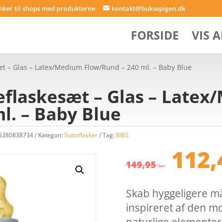
inker til shops med produkterne
kontakt@buksepigen.dk
FORSIDE
VIS 
sæt – Glas – Latex/Medium Flow/Rund – 240 ml. – Baby Blue
teflaskesæt – Glas – Late
l. – Baby Blue
75380838734
Kategori:
Sutteflasker
Tag:
BIBS
Den
112
opri
149,95
kr.
pris
var:
Skab hyggeligere m
149,
inspireret af den 