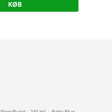
KØB
m Flow/Rund – 240 ml. – Baby Blue