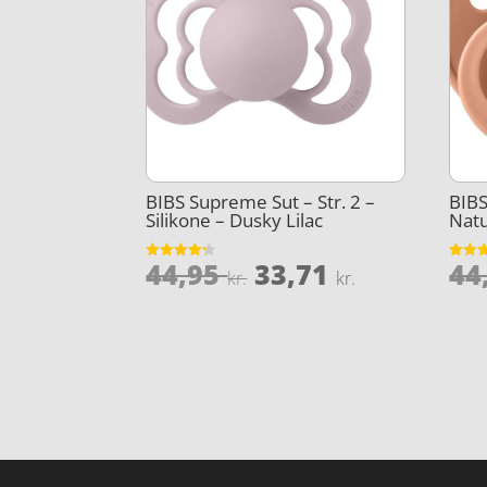
BIBS Supreme Sut – Str. 2 –
BIBS
Silikone – Dusky Lilac
Nat
Den
Den
44,95
33,71
44
Vurderet
Vurder
kr.
kr.
4.2
4.3
oprindelige
aktuelle
ud af 5
ud af 
pris
pris
var:
er:
44,95 kr..
33,71 kr..