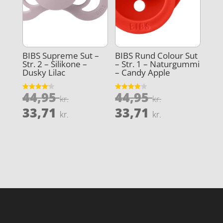
BIBS Supreme Sut –
BIBS Rund Colour Sut
Str. 2 – Silikone –
– Str. 1 – Naturgummi
Dusky Lilac
– Candy Apple
Den
Den
44,95
44,95
Vurderet
Vurderet
kr.
kr.
4.2
4
oprindelige
oprindeli
Den
Den
ud af 5
ud af 5
33,71
33,71
kr.
kr.
pris
pris
aktuelle
aktuelle
var:
var:
pris
pris
44,95 kr..
44,95 kr..
er:
er:
33,71 kr..
33,71 kr..