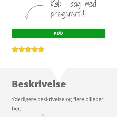
KØB
Bedømt
som
4.7
ud af 5
baseret på
Beskrivelse
kundebedø
mmelser
Yderligere beskrivelse og flere billeder
her: