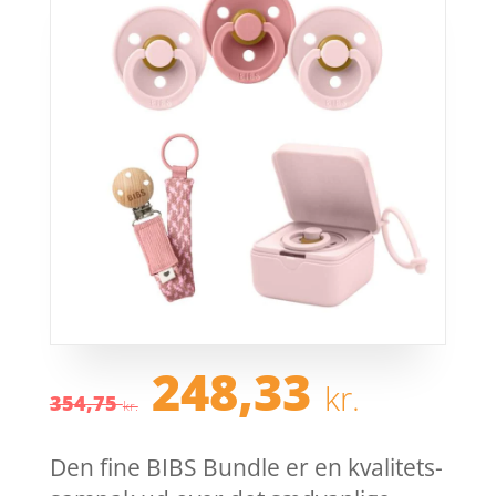
Den
Den
248,33
kr.
oprindelige
aktue
354,75
kr.
pris
pris
var:
er:
Den fine BIBS Bundle er en kvalitets-
354,75 kr..
248,3