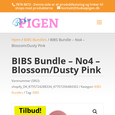
7876 8672 - Denne side er et produktkatalog og linker til
shops med produkterne
kontakt@buksepigen.dk
Hjem
/
BIBS Bundles
/ BIBS Bundle – No4 –
Blossom/Dusty Pink
BIBS Bundle – No4 –
Blossom/Dusty Pink
Varenummer (SKU):
shopify_DK_8755724288334_47707206484302
Kategori:
BIBS
Bundles
Tag:
BIBS
Tilbud!