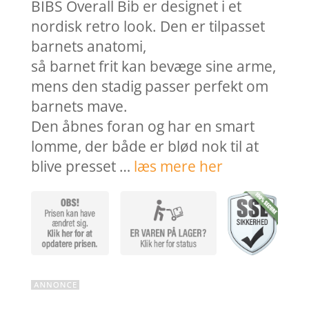
var:
er:
BIBS Overall Bib er designet i et
109,95 kr..
82,46 k
nordisk retro look. Den er tilpasset
barnets anatomi,
så barnet frit kan bevæge sine arme,
mens den stadig passer perfekt om
barnets mave.
Den åbnes foran og har en smart
lomme, der både er blød nok til at
blive presset …
læs mere her