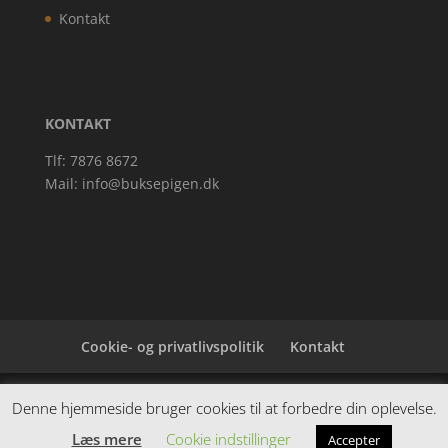
Kontakt
KONTAKT
Tlf: 7876 8672
Mail:
info@buksepigen.dk
Cookie- og privatlivspolitik
Kontakt
Denne hjemmeside samler et bredt udvalg af
Denne hjemmeside bruger cookies til at forbedre din oplevelse.
spændende varer. Siden er et affiiliatesite, og nogle
Læs mere
Cookie indstillinger
Accepter
links kan være affiliatelinks.