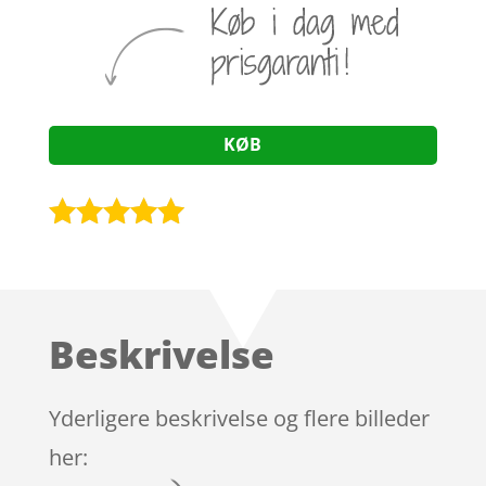
KØB
Bedømt
som
5
ud
af 5
baseret på
Beskrivelse
kundebedøm
melser
Yderligere beskrivelse og flere billeder
her: