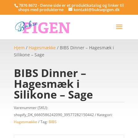
7876 8672 - Denne side er et produktkatalog og linker til
shops med produkterne
kontakt@buksepigen.dk
Hjem
/
Hagesmække
/ BIBS Dinner – Hagesmæk i
Silikone – Sage
BIBS Dinner –
Hagesmæk i
Silikone – Sage
Varenummer (SKU):
shopify_DK_6660586242090_39577282150442
Kategori:
Hagesmække
Tag:
BIBS