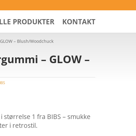
ALLE PRODUKTER
KONTAKT
 – GLOW – Blush/Woodchuck
turgummi – GLOW –
IBS
i størrelse 1 fra BIBS – smukke
r i retrostil.