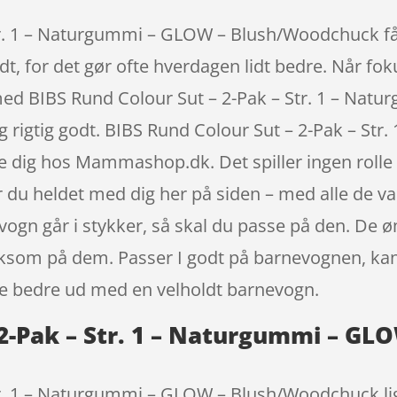
r. 1 – Naturgummi – GLOW – Blush/Woodchuck får 
t, for det gør ofte hverdagen lidt bedre. Når foku
 med BIBS Rund Colour Sut – 2-Pak – Str. 1 – Na
 rigtig godt. BIBS Rund Colour Sut – 2-Pak – St
dig hos Mammashop.dk. Det spiller ingen rolle 
du heldet med dig her på siden – med alle de vare
vogn går i stykker, så skal du passe på den. De ø
ksom på dem. Passer I godt på barnevognen, kan 
re bedre ud med en velholdt barnevogn.
 2-Pak – Str. 1 – Naturgummi – G
tr. 1 – Naturgummi – GLOW – Blush/Woodchuck lig