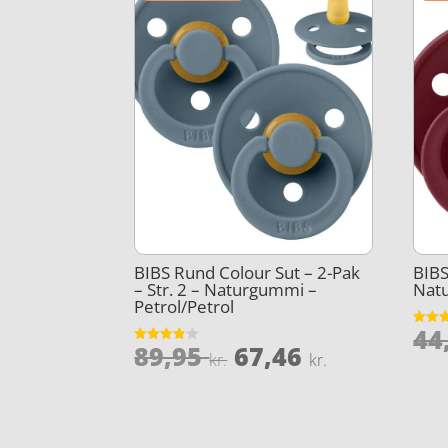
BIBS Rund Colour Sut – 2-Pak
BIBS
– Str. 2 – Naturgummi –
Nat
Petrol/Petrol
44
Vurder
Den
Den
89,95
67,46
4.5
Vurderet
kr.
kr.
ud af 
3.8
oprindelige
aktuelle
ud af 5
pris
pris
var:
er: