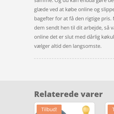
samme. Og du kan endda gøre det 
glæde ved at købe online og slippe f
bagefter for at få den rigtige pris.
dem sendt hen til dit arbejde, så 
online det er slut med dårlig køku
vælger altid den langsomste.
Relaterede varer
Tilbud!