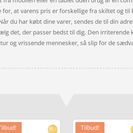
fra mobilen eller en tablet uden brug af en com
or, at varens pris er forskellige fra skiltet og til
 Når du har købt dine varer, sendes de til din adre
vælg det, der passer bedst til dig. Den irriterend
ltur og vrissende mennesker, så slip for de sædva
Tilbud!
Tilbud!