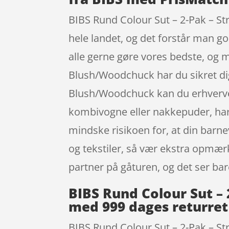
BIBS Rund Colour Sut – 2-Pak – St
hele landet, og det forstår man god
alle gerne gøre vores bedste, og
Blush/Woodchuck har du sikret dig
Blush/Woodchuck kan du erhverve 
kombivogne eller nakkepuder, har 
mindske risikoen for, at din barne
og tekstiler, så vær ekstra opmær
partner på gåturen, og det ser ba
BIBS Rund Colour Sut –
med 999 dages returret
BIBS Rund Colour Sut – 2-Pak – S