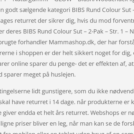
n godt sælgende kategori BIBS Rund Colour Sut –
dages returret der sikrer dig, hvis du mod forvent
ber deres BIBS Rund Colour Sut – 2-Pak – Str. 1
brugte forhandler Mammashop.dk, der har fors
arerne i shoppen er der helt sikkert noget for dig,
rer online sparer du penge- det er effekten af, a
 sparer meget på huslejen.
ingelserne lidt gunstigere, som du ikke nødvendig
kal have returret i 14 dage. når produkterne er k
iver endda et helt års returret. Webshops er nød
igne priser bliver en leg, når man kan se de for