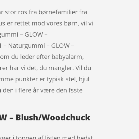
stor ros fra børnefamilier fra
s er rettet mod vores børn, vil vi
turgummi – GLOW –
r. 1 – Naturgummi – GLOW –
om du leder efter babyalarm,
r har vi det, du mangler. Vil du
mme punkter er typisk stel, hjul
den i flere år være den fsste
LOW – Blush/Woodchuck
ger i toppen af listen med bedst