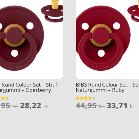
 Rund Colour Sut – Str. 1 –
BIBS Rund Colour Sut – Str
urgummi – Elderberry
Naturgummi – Ruby
Den
Den
Den
,95
28,22
44,95
33,71
et
Vurderet
kr.
kr.
kr.
kr.
4.1
oprindelige
aktuelle
oprinde
5
ud af 5
pris
pris
pris
var:
er:
var:
e
44,95 kr..
28,22 kr..
44,95 kr