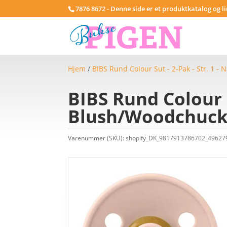
7876 8672 - Denne side er et produktkatalog og l
Hjem
/
BIBS Rund Colour Sut - 2-Pak - Str. 1 -
BIBS Rund Colour 
Blush/Woodchuc
Varenummer (SKU):
shopify_DK_9817913786702_4962