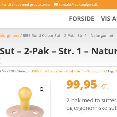
inker til shops med produkterne
kontakt@buksepigen.dk
FORSIDE
VIS 
 Naturgummi
/ BIBS Rund Colour Sut – 2-Pak – Str. 1 – Naturgummi
Sut – 2-Pak – Str. 1 – Na
k
7974992206
Kategori:
BIBS Rund Colour Sut - 2-Pak - Str. 1 - Naturgummi
Tag:
B
99,95
kr.
2-pak med to sutter 
og ergonomiske sutte