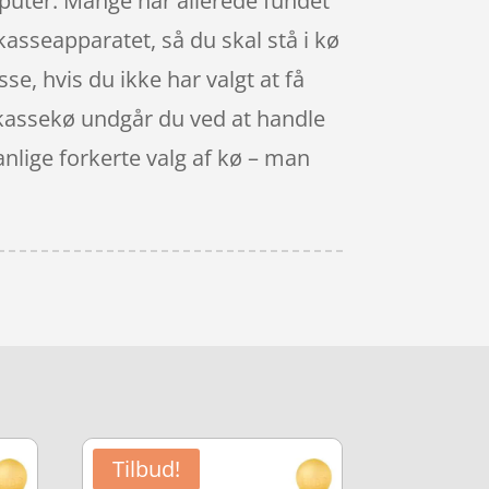
puter. Mange har allerede fundet
 kasseapparatet, så du skal stå i kø
sse, hvis du ikke har valgt at få
e kassekø undgår du ved at handle
nlige forkerte valg af kø – man
Tilbud!