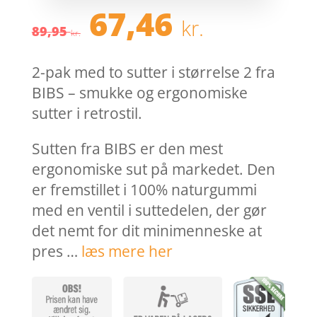
Den
Den
67,46
kr.
oprindelige
aktuel
89,95
kr.
pris
pris
var:
er:
2-pak med to sutter i størrelse 2 fra
89,95 kr..
67,46 k
BIBS – smukke og ergonomiske
sutter i retrostil.
Sutten fra BIBS er den mest
ergonomiske sut på markedet. Den
er fremstillet i 100% naturgummi
med en ventil i suttedelen, der gør
det nemt for dit minimenneske at
pres …
læs mere her