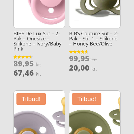
BIBS De Lux Sut – 2-
BIBS Couture Sut – 2-
Pak – Onesize –
Pak – Str. 1 – Silikone
Silikone – Ivory/Baby
– Honey Bee/Olive
Pink
Den
99,95
Vurderet
kr.
Den
89,95
4.6
Vurderet
oprindeli
kr.
Den
ud af 5
20,00
4.6
kr.
oprindelige
Den
ud af 5
67,46
pris
aktuelle
kr.
pris
aktuelle
var:
pris
var:
pris
99,95 kr..
er:
89,95 kr..
er:
20,00 kr..
Tilbud!
Tilbud!
67,46 kr..