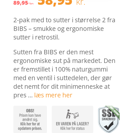
kr.
oprindelige
aktuel
89,95
kr.
pris
pris
var:
er:
2-pak med to sutter i størrelse 2 fra
89,95 kr..
58,95 k
BIBS – smukke og ergonomiske
sutter i retrostil.
Sutten fra BIBS er den mest
ergonomiske sut på markedet. Den
er fremstillet i 100% naturgummi
med en ventil i suttedelen, der gør
det nemt for dit minimenneske at
pres …
læs mere her