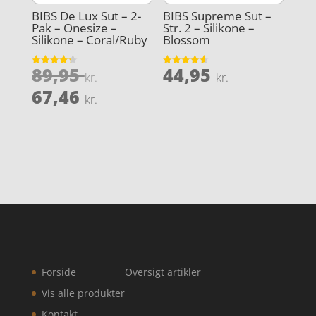
BIBS De Lux Sut – 2-
BIBS Supreme Sut –
Pak – Onesize –
Str. 2 – Silikone –
Silikone – Coral/Ruby
Blossom
Den
89,95
44,95
Vurderet
Vurderet
kr.
kr.
4.3
4.6
oprindelige
Den
ud af 5
ud af 5
67,46
kr.
pris
aktuelle
var:
pris
89,95 kr..
er:
67,46 kr..
Forside
Oversigt artikler
Vis alle produkter
Kontakt