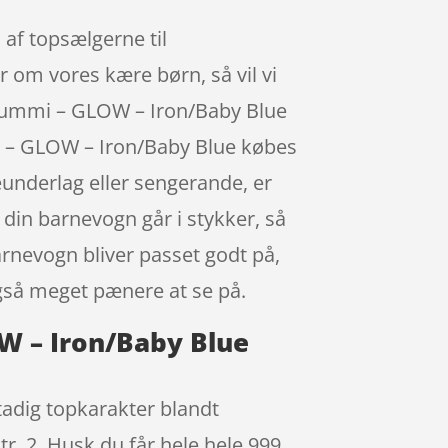
af topsælgerne til
r om vores kære børn, så vil vi
urgummi – GLOW – Iron/Baby Blue
i – GLOW – Iron/Baby Blue købes
underlag eller sengerande, er
t din barnevogn går i stykker, så
arnevogn bliver passet godt på,
også meget pænere at se på.
OW – Iron/Baby Blue
tadig topkarakter blandt
r. 2. Husk du får hele hele 999