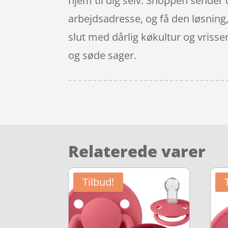
hjem til dig selv. Shoppen sender 
arbejdsadresse, og få den løsning
slut med dårlig køkultur og vriss
og søde sager.
Relaterede varer
Tilbud!