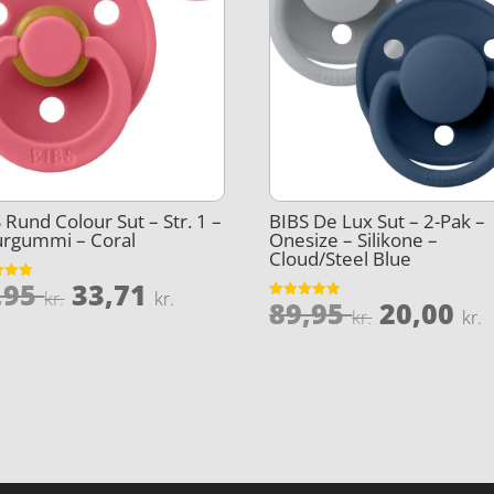
 Rund Colour Sut – Str. 1 –
BIBS De Lux Sut – 2-Pak –
urgummi – Coral
Onesize – Silikone –
Cloud/Steel Blue
Den
Den
,95
33,71
et
kr.
kr.
Den
89,95
20,00
Vurderet
oprindelige
aktuelle
kr.
kr.
5
4.8
oprinde
ud af 5
pris
pris
pris
var:
er:
var:
e
44,95 kr..
33,71 kr..
89,95 kr