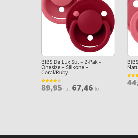
BIBS De Lux Sut – 2-Pak –
BIBS
Onesize – Silikone –
Nat
Coral/Ruby
44
Vurder
Den
Den
89,95
67,46
4.9
Vurderet
kr.
kr.
ud af 
4.3
oprindelige
aktuelle
ud af 5
pris
pris
var:
er:
89,95 kr..
67,46 kr..