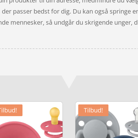
din produkter til din adresse, medmindre du vælg
, der passer bedst for dig. Du kan også springe e
ende mennesker, så undgår du skrigende unger, d
Tilbud!
Tilbud!