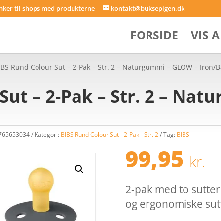
inker til shops med produkterne
kontakt@buksepigen.dk
FORSIDE
VIS 
IBS Rund Colour Sut – 2-Pak – Str. 2 – Naturgummi – GLOW – Iron/
Sut – 2-Pak – Str. 2 – Na
0765653034
Kategori:
BIBS Rund Colour Sut - 2-Pak - Str. 2
Tag:
BIBS
99,95
kr.
2-pak med to sutter 
og ergonomiske sutte