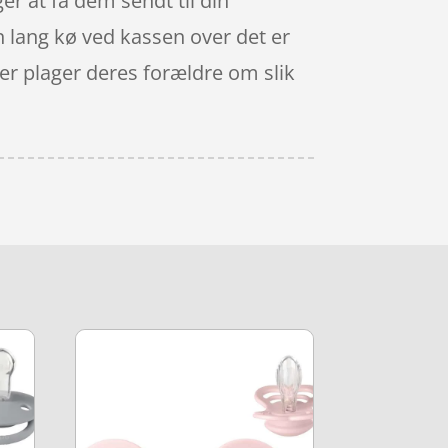
er at få dem sendt til din
n lang kø ved kassen over det er
er plager deres forældre om slik