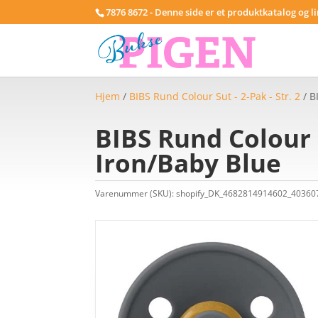
7876 8672 - Denne side er et produktkatalog og l
Hjem
/
BIBS Rund Colour Sut - 2-Pak - Str. 2
/ B
BIBS Rund Colour 
Iron/Baby Blue
Varenummer (SKU):
shopify_DK_4682814914602_4036