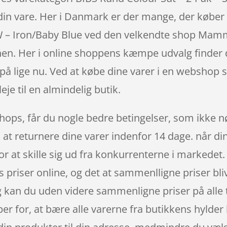
in vare. Her i Danmark er der mange, der køber 
W – Iron/Baby Blue ved den velkendte shop Mamm
en. Her i online shoppens kæmpe udvalg finder d
 på lige nu. Ved at købe dine varer i en webshop 
je til en almindelig butik.
hops, får du nogle bedre betingelser, som ikke nø
il at returnere dine varer indenfor 14 dage. når d
r at skille sig ud fra konkurrenterne i markedet.
es priser online, og det at sammenlligne priser bliv
 kan du uden videre sammenligne priser på alle t
per for, at bære alle varerne fra butikkens hyld