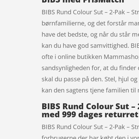
BIBS Rund Colour Sut – 2-Pak – St
børnfamilierne, og det forstår man 
have det bedste, og når du står 
kan du have god samvittighed. BI
ofte i online butikken Mammashop.
sandsynligheden for, at du finder d
skal du passe på den. Stel, hjul 
kan den sagtens tjene familien ti
BIBS Rund Colour Sut –
med 999 dages returret
BIBS Rund Colour Sut – 2-Pak – St
forbrugerne der har købt den i vor