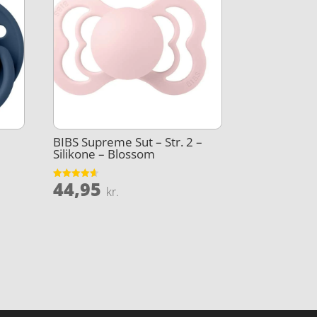
BIBS Supreme Sut – Str. 2 –
Silikone – Blossom
44,95
Vurderet
kr.
Den
4.6
ud af 5
lige
aktuelle
pris
r:
..
20,00 kr..