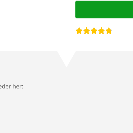
Bedømt
som
4.7
ud af 5
baseret på
kundebedø
mmelser
leder her: