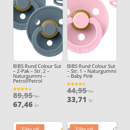
BIBS Rund Colour Sut
BIBS Rund Colour Sut
– 2-Pak – Str. 2 –
– Str. 1 – Naturgummi
Naturgummi –
– Baby Pink
Petrol/Petrol
Den
44,95
Vurderet
kr.
Den
89,95
4.3
Vurderet
oprindeli
kr.
Den
ud af 5
33,71
3.8
kr.
oprindelige
Den
ud af 5
67,46
pris
aktuelle
kr.
pris
aktuelle
var:
pris
var:
pris
44,95 kr..
er:
89,95 kr..
er:
33,71 kr..
Tilbud!
Tilbud!