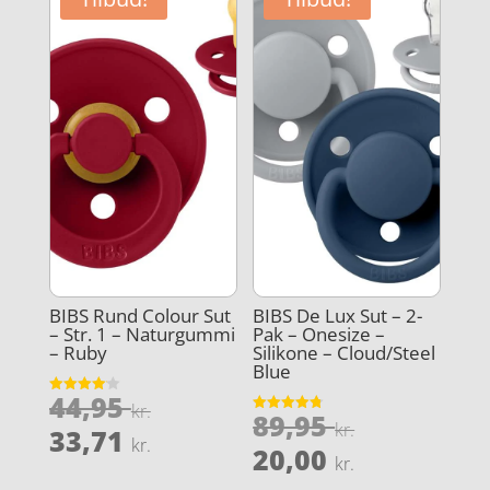
67,46 kr..
BIBS Rund Colour Sut
BIBS De Lux Sut – 2-
– Str. 1 – Naturgummi
Pak – Onesize –
– Ruby
Silikone – Cloud/Steel
Blue
Den
44,95
Vurderet
kr.
Den
89,95
4.1
Vurderet
oprindelige
kr.
Den
ud af 5
33,71
4.8
kr.
oprindeli
Den
ud af 5
20,00
pris
aktuelle
kr.
pris
aktuelle