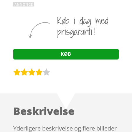
KØB
Bedømt
som
3.8
ud af 5
baseret
Beskrivelse
på
kundebed
ømmels
Yderligere beskrivelse og flere billeder
er