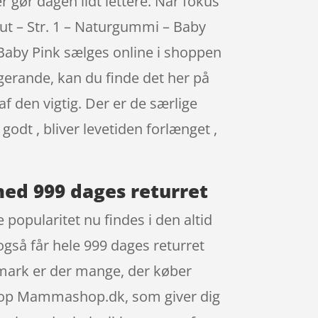
r gør dagen lidt lettere. Når fokus
Sut – Str. 1 – Naturgummi – Baby
Baby Pink sælges online i shoppen
erande, kan du finde det her på
f den vigtig. Der er de særlige
godt , bliver levetiden forlænget ,
med 999 dages returret
popularitet nu findes i den altid
 også får hele 999 dages returret
anmark er der mange, der køber
shop Mammashop.dk, som giver dig