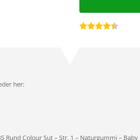
Bedømt
som
4.3
ud af 5
baseret
på
kundebedø
mmelser
leder her:
BS Rund Colour Sut – Str. 1 – Naturgummi – Baby 