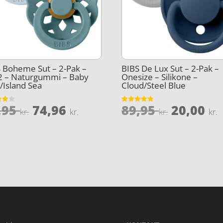
 Boheme Sut – 2-Pak –
BIBS De Lux Sut – 2-Pak –
 2 – Naturgummi – Baby
Onesize – Silikone –
/Island Sea
Cloud/Steel Blue
Den
Den
Den
,95
74,96
89,95
20,00
et
Vurderet
kr.
kr.
kr.
kr.
4.8
oprindelige
aktuelle
oprinde
5
ud af 5
pris
pris
pris
var:
er:
var:
e
99,95 kr..
74,96 kr..
89,95 kr