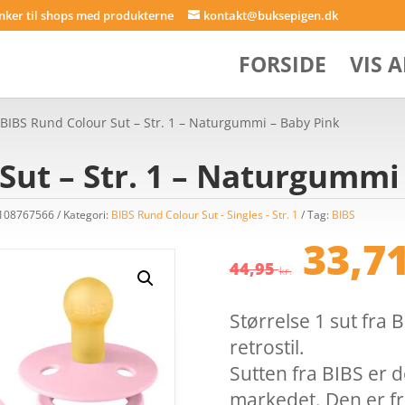
inker til shops med produkterne
kontakt@buksepigen.dk
FORSIDE
VIS 
 BIBS Rund Colour Sut – Str. 1 – Naturgummi – Baby Pink
Sut – Str. 1 – Naturgummi
8108767566
Kategori:
BIBS Rund Colour Sut - Singles - Str. 1
Tag:
BIBS
Den
33,7
opri
44,95
kr.
pris
var:
Størrelse 1 sut fra 
44,95
retrostil.
Sutten fra BIBS er 
markedet. Den er fr