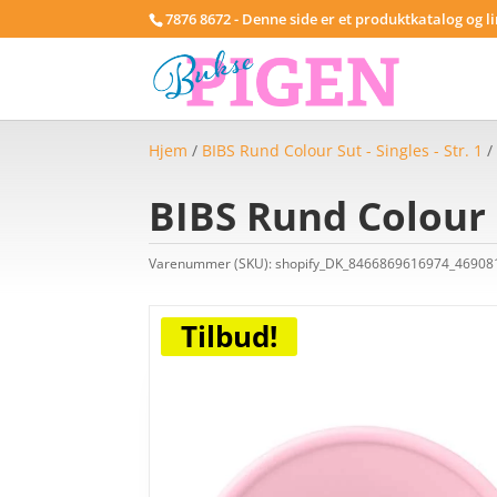
7876 8672 - Denne side er et produktkatalog og l
Hjem
/
BIBS Rund Colour Sut - Singles - Str. 1
/
BIBS Rund Colour 
Varenummer (SKU):
shopify_DK_8466869616974_4690
Tilbud!