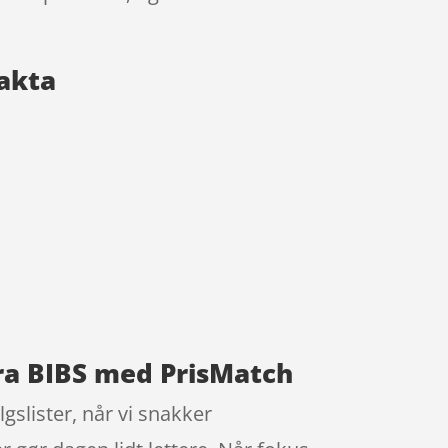
Fakta
fra BIBS med PrisMatch
gslister, når vi snakker