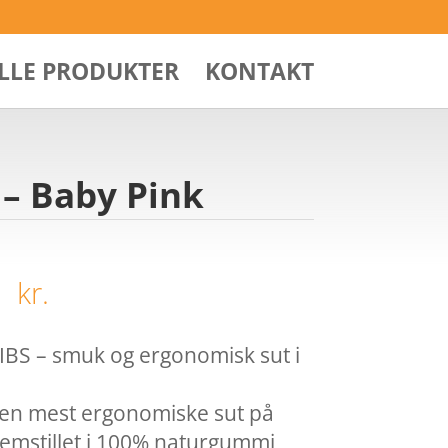
ALLE PRODUKTER
KONTAKT
 – Baby Pink
Den
1
kr.
ndelige
aktuelle
pris
er:
BIBS – smuk og ergonomisk sut i
 kr..
33,71 kr..
den mest ergonomiske sut på
emstillet i 100% naturgummi