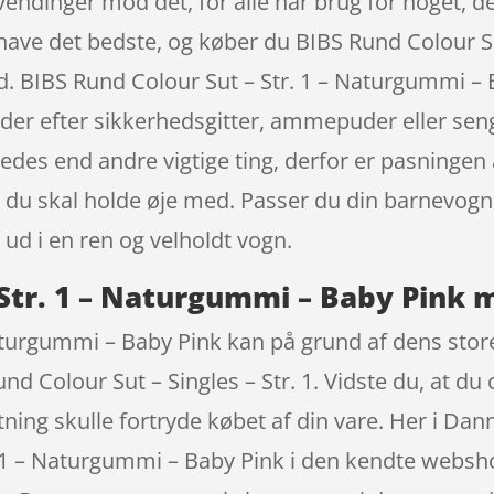
vendinger mod det, for alle har brug for noget, de
vi have det bedste, og køber du BIBS Rund Colour 
d. BIBS Rund Colour Sut – Str. 1 – Naturgummi – 
 efter sikkerhedsgitter, ammepuder eller seng
des end andre vigtige ting, derfor er pasningen a
r, du skal holde øje med. Passer du din barnevogn 
 ud i en ren og velholdt vogn.
 Str. 1 – Naturgummi – Baby Pink 
aturgummi – Baby Pink kan på grund af dens store 
nd Colour Sut – Singles – Str. 1. Vidste du, at du
tning skulle fortryde købet af din vare. Her i D
r. 1 – Naturgummi – Baby Pink i den kendte web