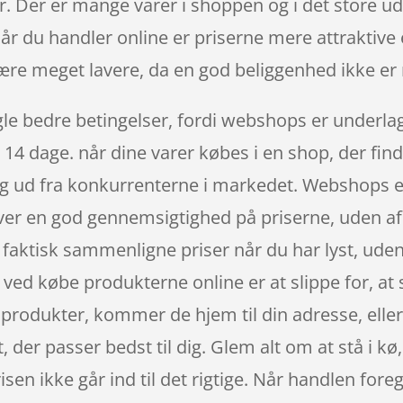
ser. Der er mange varer i shoppen og i det store ud
år du handler online er priserne mere attraktive e
ære meget lavere, da en god beliggenhed ikke er
le bedre betingelser, fordi webshops er underlagt
 14 dage. når dine varer købes i en shop, der fi
sig ud fra konkurrenterne i markedet. Webshops er
iver en god gennemsigtighed på priserne, uden af
faktisk sammenligne priser når du har lyst, ude
l ved købe produkterne online er at slippe for, at
 produkter, kommer de hjem til din adresse, elle
t, der passer bedst til dig. Glem alt om at stå i k
risen ikke går ind til det rigtige. Når handlen for