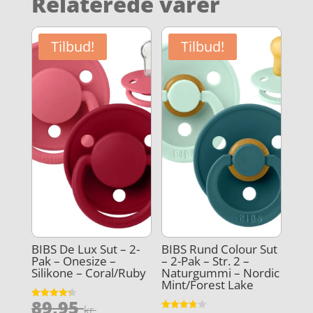
Relaterede varer
Tilbud!
Tilbud!
BIBS De Lux Sut – 2-
BIBS Rund Colour Sut
Pak – Onesize –
– 2-Pak – Str. 2 –
Silikone – Coral/Ruby
Naturgummi – Nordic
Mint/Forest Lake
Den
89,95
Vurderet
kr.
4.3