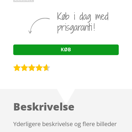
KØB
Bedømt
som
4.5
ud af 5
baseret
Beskrivelse
på
kundebedø
mmelser
Yderligere beskrivelse og flere billeder