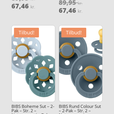
Den
89,95
Vurderet
oprindelige
kr.
Den
ud af 5
67,46
3.8
kr.
oprindeli
Den
ud af 5
67,46
pris
aktuelle
kr.
pris
aktuelle
var:
pris
var:
pris
89,95 kr..
er:
89,95 kr..
er:
67,46 kr..
Tilbud!
Tilbud!
67,46 kr..
BIBS Boheme Sut – 2-
BIBS Rund Colour Sut
Pak – Str. 2 –
– 2-Pak – Str. 2 –