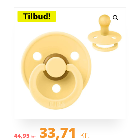
Tilbud!
Den
Den
33,71
kr.
oprindelige
aktuel
44,95
kr.