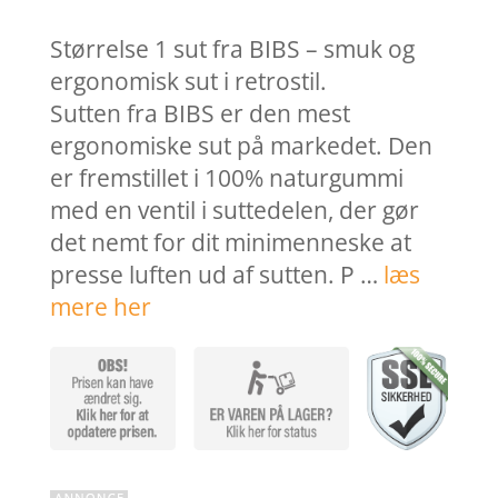
pris
pris
var:
er:
Størrelse 1 sut fra BIBS – smuk og
44,95 kr..
33,71 k
ergonomisk sut i retrostil.
Sutten fra BIBS er den mest
ergonomiske sut på markedet. Den
er fremstillet i 100% naturgummi
med en ventil i suttedelen, der gør
det nemt for dit minimenneske at
presse luften ud af sutten. P …
læs
mere her