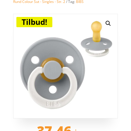
Rund Colour Sut - Singles - Str. 2
Tag:
BIBS
Tilbud!
Den
Den
37,46