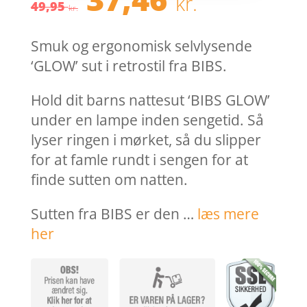
kr.
oprindelige
aktuel
49,95
kr.
pris
pris
var:
er:
Smuk og ergonomisk selvlysende
49,95 kr..
37,46 k
‘GLOW’ sut i retrostil fra BIBS.
Hold dit barns nattesut ‘BIBS GLOW’
under en lampe inden sengetid. Så
lyser ringen i mørket, så du slipper
for at famle rundt i sengen for at
finde sutten om natten.
Sutten fra BIBS er den …
læs mere
her