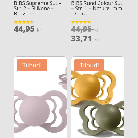
BIBS Supreme Sut –
BIBS Rund Colour Sut
Str. 2 – Silikone –
– Str. 1 – Naturgummi
Blossom
– Coral
Den
44,95
44,95
Vurderet
Vurderet
kr.
kr.
4.6
4.9
oprindeli
Den
ud af 5
ud af 5
33,71
kr.
pris
aktuelle
var:
pris
44,95 kr..
er:
Tilbud!
Tilbud!
33,71 kr..