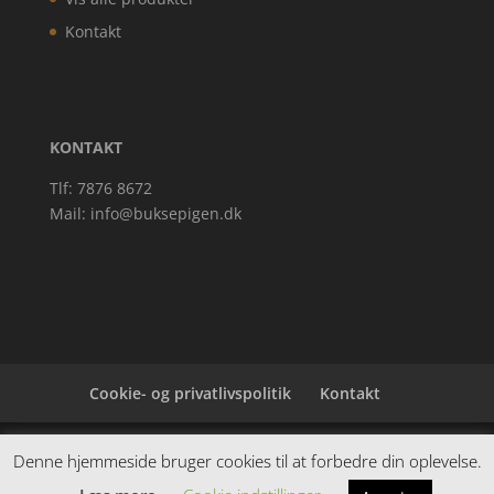
Kontakt
KONTAKT
Tlf: 7876 8672
Mail:
info@buksepigen.dk
Cookie- og privatlivspolitik
Kontakt
Denne hjemmeside samler et bredt udvalg af
Denne hjemmeside bruger cookies til at forbedre din oplevelse.
spændende varer. Siden er et affiiliatesite, og nogle