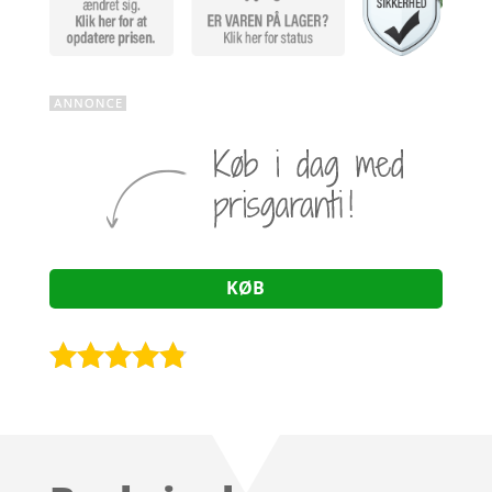
KØB
Bedømt
som
4.7
ud af 5
baseret på