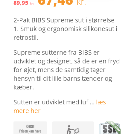
kr.
oprindelige
aktuel
89,95
kr.
pris
pris
var:
er:
2-Pak BIBS Supreme sut i størrelse
89,95 kr..
67,46 k
1. Smuk og ergonomisk silikonesut i
retrostil.
Supreme sutterne fra BIBS er
udviklet og designet, så de er en fryd
for øjet, mens de samtidig tager
hensyn til dit lille barns tænder og
kæber.
Sutten er udviklet med luf …
læs
mere her