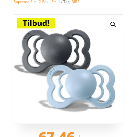
Supreme Sut - 2-Pak - Str. 1
Tag:
BIBS
Tilbud!
Den
Den
67,46