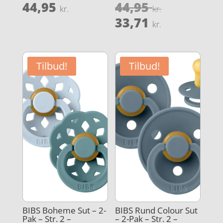
Den
44,95
44,95
Vurderet
Vurderet
kr.
kr.
4.6
4.5
oprindeli
Den
ud af 5
ud af 5
33,71
kr.
pris
aktuelle
var:
pris
44,95 kr..
er:
Tilbud!
Tilbud!
33,71 kr..
BIBS Boheme Sut – 2-
BIBS Rund Colour Sut
Pak – Str. 2 –
– 2-Pak – Str. 2 –