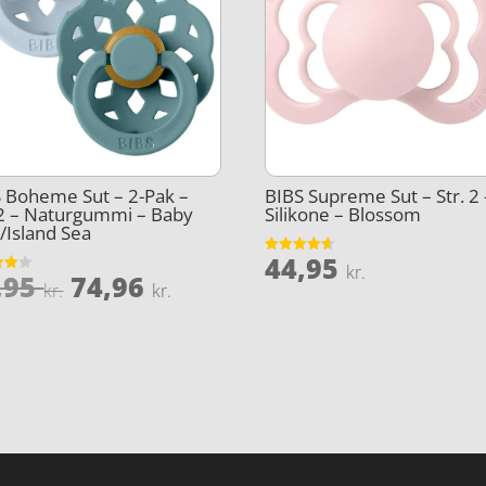
 Boheme Sut – 2-Pak –
BIBS Supreme Sut – Str. 2 
 2 – Naturgummi – Baby
Silikone – Blossom
/Island Sea
44,95
Vurderet
kr.
Den
Den
,95
74,96
4.6
et
kr.
kr.
ud af 5
oprindelige
aktuelle
5
pris
pris
var:
er:
99,95 kr..
74,96 kr..