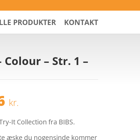
ALLE PRODUKTER
KONTAKT
 Colour – Str. 1 –
Den
46
kr.
ndelige
aktuelle
pris
er:
ry-It Collection fra BIBS.
95 kr..
82,46 kr..
te æske du nogensinde kommer