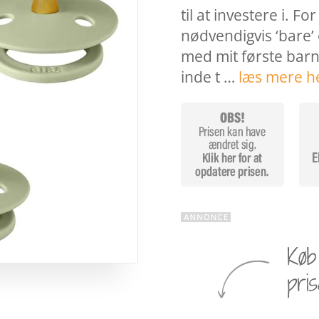
til at investere i. Fo
nødvendigvis ‘bare’ e
med mit første barn,
inde t …
læs mere h