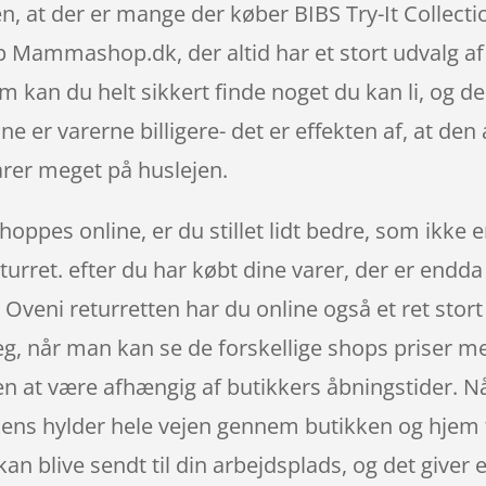
n, at der er mange der køber BIBS Try-It Collectio
p Mammashop.dk, der altid har et stort udvalg af
kan du helt sikkert finde noget du kan li, og de
e er varerne billigere- det er effekten af, at den
rer meget på huslejen.
oppes online, er du stillet lidt bedre, som ikke er
urret. efter du har købt dine varer, der er endd
l. Oveni returretten har du online også et ret stor
leg, når man kan se de forskellige shops priser 
en at være afhængig af butikkers åbningstider. Nå
kkens hylder hele vejen gennem butikken og hjem 
kan blive sendt til din arbejdsplads, og det giver en