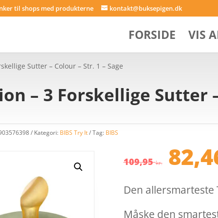
inker til shops med produkterne
kontakt@buksepigen.dk
FORSIDE
VIS 
rskellige Sutter – Colour – Str. 1 – Sage
ion – 3 Forskellige Sutter –
5903576398
Kategori:
BIBS Try It
Tag:
BIBS
Den
82,
opri
109,95
kr.
pris
var:
Den allersmarteste T
109,
Måske den smartes