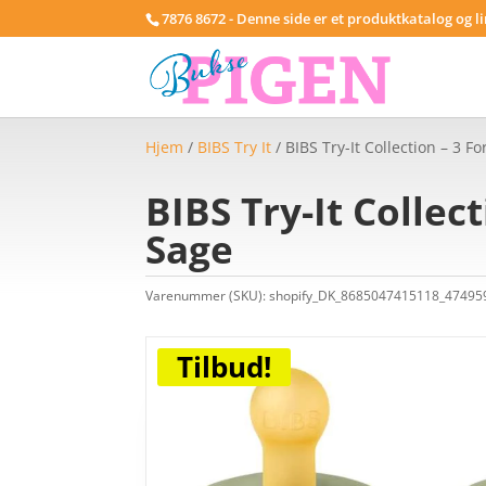
7876 8672 - Denne side er et produktkatalog og l
Hjem
/
BIBS Try It
/ BIBS Try-It Collection – 3 Fo
BIBS Try-It Collect
Sage
Varenummer (SKU):
shopify_DK_8685047415118_4749
Tilbud!