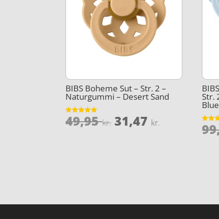
BIBS Boheme Sut – Str. 2 –
BIBS
Naturgummi – Desert Sand
Str.
Blue
Den
Den
49,95
31,47
Vurderet
kr.
kr.
99
4.9
Vurder
oprindelige
aktuelle
ud af 5
3.9
ud af 
pris
pris
var:
er:
49,95 kr..
31,47 kr..