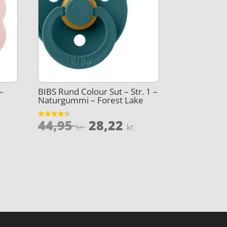
–
BIBS Rund Colour Sut – Str. 1 –
Naturgummi – Forest Lake
Den
Den
44,95
28,22
Vurderet
kr.
kr.
4.4
oprindelige
aktuelle
ud af 5
pris
pris
var:
er:
44,95 kr..
28,22 kr..