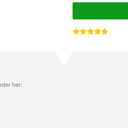
Bedømt
som
4.7
ud af 5
baseret på
kundebedø
mmelser
leder her: