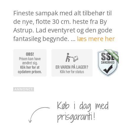
pris
pri
var:
er:
Fineste sampak med alt tilbehør til
1.619,80 kr..
1.1
de nye, flotte 30 cm. heste fra By
Astrup. Lad eventyret og den gode
fantasileg begynde. …
læs mere her