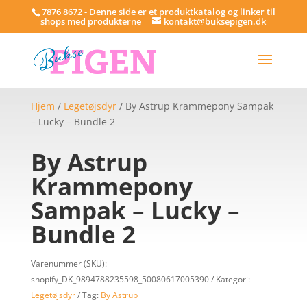
7876 8672 - Denne side er et produktkatalog og linker til
shops med produkterne
kontakt@buksepigen.dk
Hjem
/
Legetøjsdyr
/ By Astrup Krammepony Sampak
– Lucky – Bundle 2
By Astrup
Krammepony
Sampak – Lucky –
Bundle 2
Varenummer (SKU):
shopify_DK_9894788235598_50080617005390
Kategori:
Legetøjsdyr
Tag:
By Astrup