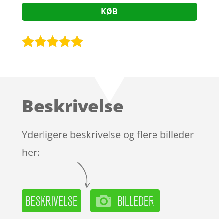
KØB
Bedømt
som
5
ud
af 5
baseret på
Beskrivelse
kundebedøm
melser
Yderligere beskrivelse og flere billeder
her: