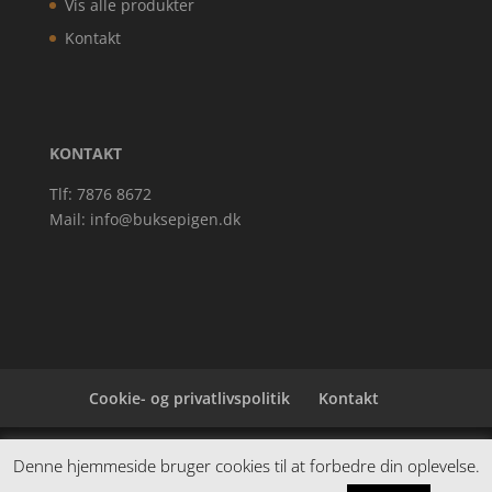
Vis alle produkter
Kontakt
KONTAKT
Tlf: 7876 8672
Mail:
info@buksepigen.dk
Cookie- og privatlivspolitik
Kontakt
Denne hjemmeside samler et bredt udvalg af
Denne hjemmeside bruger cookies til at forbedre din oplevelse.
spændende varer. Siden er et affiiliatesite, og nogle