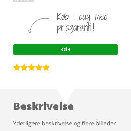
KØB
Bedømt
som
4.7
ud af 5
baseret på
Beskrivelse
kundebedø
mmelser
Yderligere beskrivelse og flere billeder