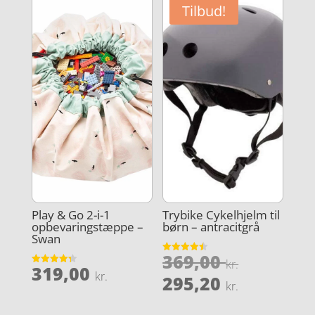
Tilbud!
Play & Go 2-i-1
Trybike Cykelhjelm til
opbevaringstæppe –
børn – antracitgrå
Swan
Den
369,00
Vurderet
kr.
319,00
4.5
Vurderet
oprindel
kr.
Den
ud af 5
295,20
4.3
kr.
ud af 5
pris
aktuelle