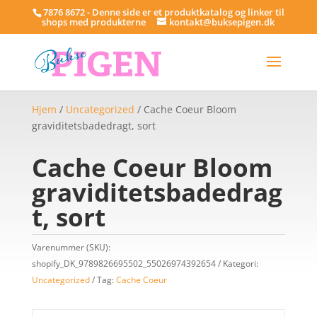
7876 8672 - Denne side er et produktkatalog og linker til
shops med produkterne
kontakt@buksepigen.dk
Hjem
/
Uncategorized
/ Cache Coeur Bloom
graviditetsbadedragt, sort
Cache Coeur Bloom
graviditetsbadedrag
t, sort
Varenummer (SKU):
shopify_DK_9789826695502_55026974392654
Kategori:
Uncategorized
Tag:
Cache Coeur