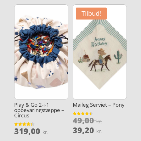
var:
pris
369,00 kr
er:
Tilbud!
295,20 kr
Play & Go 2-i-1
Maileg Serviet – Pony
opbevaringstæppe –
Circus
Den
49,00
Vurderet
kr.
4.5
oprindeli
Den
ud af 5
39,20
319,00
Vurderet
kr.
kr.
pris
4.4
aktuelle
ud af 5