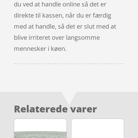
du ved at handle online så det er
direkte til kassen, når du er færdig
med at handle, så det er slut med at
blive irriteret over langsomme
mennesker i køen.
Relaterede varer