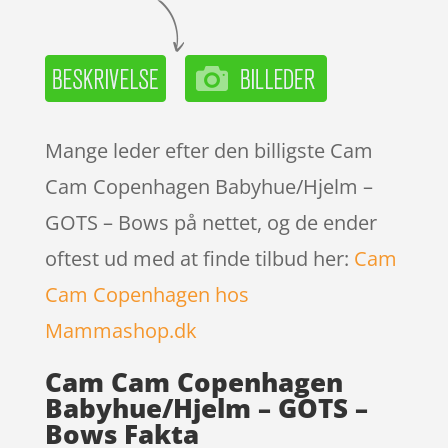
Mange leder efter den billigste Cam
Cam Copenhagen Babyhue/Hjelm –
GOTS – Bows på nettet, og de ender
oftest ud med at finde tilbud her:
Cam
Cam Copenhagen hos
Mammashop.dk
Cam Cam Copenhagen
Babyhue/Hjelm – GOTS –
Bows Fakta