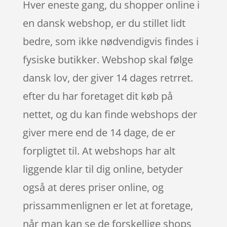
Hver eneste gang, du shopper online i
en dansk webshop, er du stillet lidt
bedre, som ikke nødvendigvis findes i
fysiske butikker. Webshop skal følge
dansk lov, der giver 14 dages retrret.
efter du har foretaget dit køb på
nettet, og du kan finde webshops der
giver mere end de 14 dage, de er
forpligtet til. At webshops har alt
liggende klar til dig online, betyder
også at deres priser online, og
prissammenlignen er let at foretage,
når man kan se de forskellige shops