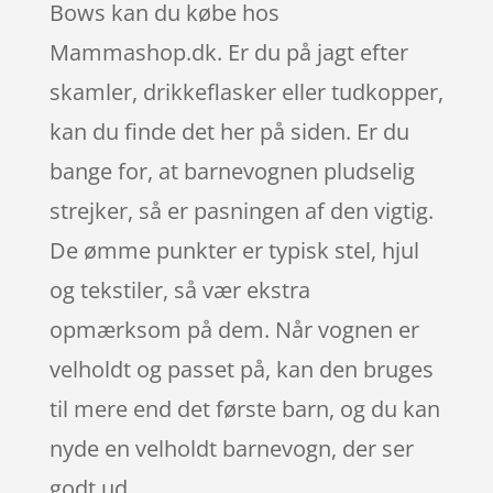
Bows kan du købe hos
Mammashop.dk. Er du på jagt efter
skamler, drikkeflasker eller tudkopper,
kan du finde det her på siden. Er du
bange for, at barnevognen pludselig
strejker, så er pasningen af den vigtig.
De ømme punkter er typisk stel, hjul
og tekstiler, så vær ekstra
opmærksom på dem. Når vognen er
velholdt og passet på, kan den bruges
til mere end det første barn, og du kan
nyde en velholdt barnevogn, der ser
godt ud .