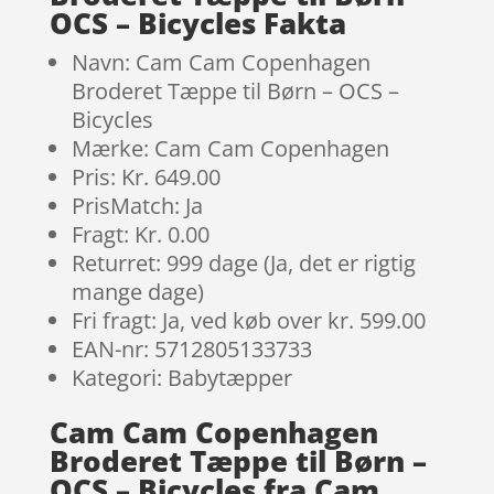
OCS – Bicycles Fakta
Navn: Cam Cam Copenhagen
Broderet Tæppe til Børn – OCS –
Bicycles
Mærke: Cam Cam Copenhagen
Pris: Kr. 649.00
PrisMatch: Ja
Fragt: Kr. 0.00
Returret: 999 dage (Ja, det er rigtig
mange dage)
Fri fragt: Ja, ved køb over kr. 599.00
EAN-nr: 5712805133733
Kategori: Babytæpper
Cam Cam Copenhagen
Broderet Tæppe til Børn –
OCS – Bicycles fra Cam