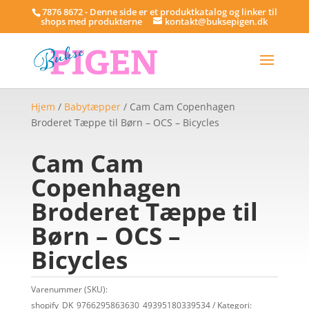
7876 8672 - Denne side er et produktkatalog og linker til
shops med produkterne
kontakt@buksepigen.dk
Hjem
/
Babytæpper
/ Cam Cam Copenhagen
Broderet Tæppe til Børn – OCS – Bicycles
Cam Cam
Copenhagen
Broderet Tæppe til
Børn – OCS –
Bicycles
Varenummer (SKU):
shopify_DK_9766295863630_49395180339534
Kategori: