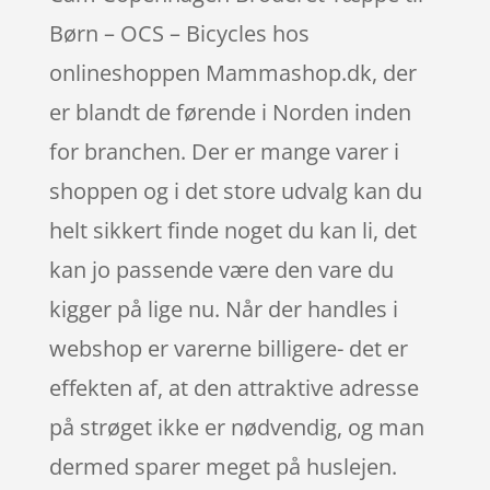
Børn – OCS – Bicycles hos
onlineshoppen Mammashop.dk, der
er blandt de førende i Norden inden
for branchen. Der er mange varer i
shoppen og i det store udvalg kan du
helt sikkert finde noget du kan li, det
kan jo passende være den vare du
kigger på lige nu. Når der handles i
webshop er varerne billigere- det er
effekten af, at den attraktive adresse
på strøget ikke er nødvendig, og man
dermed sparer meget på huslejen.