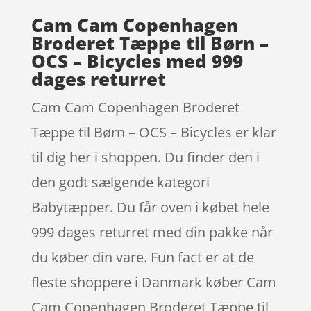
Cam Cam Copenhagen
Broderet Tæppe til Børn –
OCS – Bicycles med 999
dages returret
Cam Cam Copenhagen Broderet
Tæppe til Børn – OCS – Bicycles er klar
til dig her i shoppen. Du finder den i
den godt sælgende kategori
Babytæpper. Du får oven i købet hele
999 dages returret med din pakke når
du køber din vare. Fun fact er at de
fleste shoppere i Danmark køber Cam
Cam Copenhagen Broderet Tæppe til