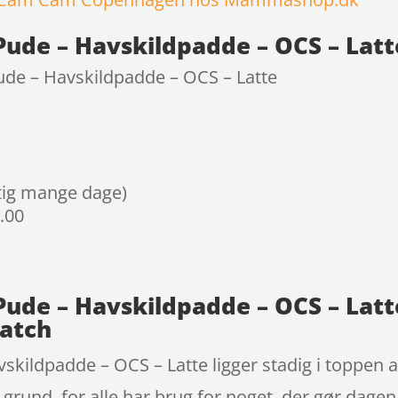
de – Havskildpadde – OCS – Latt
e – Havskildpadde – OCS – Latte
igtig mange dage)
9.00
de – Havskildpadde – OCS – Lat
atch
dpadde – OCS – Latte ligger stadig i toppen af 
grund, for alle har brug for noget, der gør dagen l