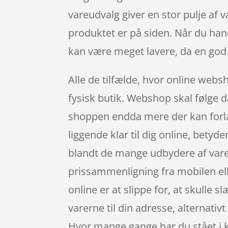
vareudvalg giver en stor pulje af v
produktet er på siden. Når du hand
kan være meget lavere, da en god
Alle de tilfælde, hvor online websh
fysisk butik. Webshop skal følge da
shoppen endda mere der kan forl
liggende klar til dig online, betyd
blandt de mange udbydere af varer,
prissammenligning fra mobilen ell
online er at slippe for, at skulle
varerne til din adresse, alternativ
Hvor mange gange har du stået i kø 