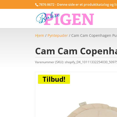
7876 8672 - Denne side er et produktkatalog og l
Hjem
/
Pyntepuder
/ Cam Cam Copenhagen Pude
Cam Cam Copenhag
Varenummer (SKU):
shopify_DK_10111332254030_509
Tilbud!