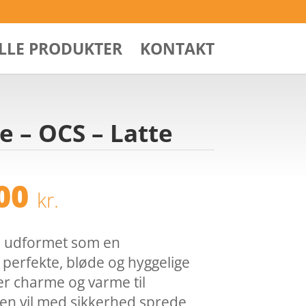
ALLE PRODUKTER
KONTAKT
 – OCS – Latte
Den
,00
kr.
ndelige
aktuelle
pris
er:
 udformet som en
00 kr..
150,00 kr..
perfekte, bløde og hyggelige
jer charme og varme til
en vil med sikkerhed sprede