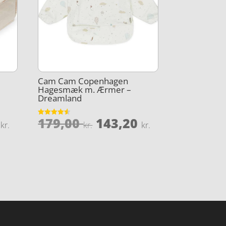
Cam Cam Copenhagen
Hagesmæk m. Ærmer –
Dreamland
Den
Den
Den
0
179,00
143,20
Vurderet
kr.
kr.
kr.
4.5
elige
aktuelle
oprindelige
aktuelle
ud af 5
pris
pris
pris
er:
var:
er:
kr..
319,20 kr..
179,00 kr..
143,20 kr..