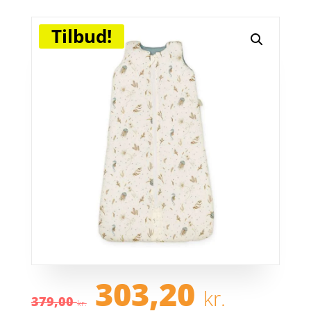
Tilbud!
Den
Den
303,20
kr.
oprindelige
aktue
379,00
kr.