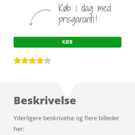
KØB
Bedømt
som
4
ud af 5
baseret
Beskrivelse
på
kundebed
ømmels
Yderligere beskrivelse og flere billeder
er
her: