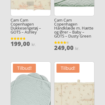
Cam Cam
Cam Cam
Copenhagen
Copenhagen
Dukkesengetøj –
Håndklæde m. Hætte
GOTS – Ashley
og Ører – Baby –
GOTS – Dusty Green
199,00
Vurderet
kr.
249,00
4.8
Vurderet
kr.
ud af 5
4.3
ud af 5
Tilbud!
Tilbud!