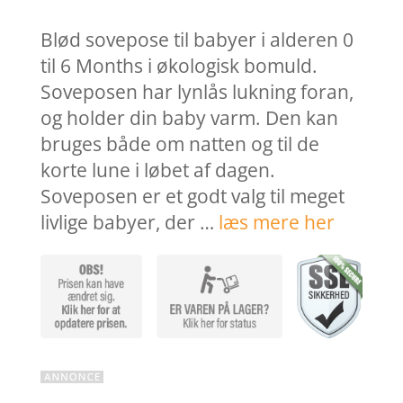
pris
pris
var:
er:
Blød sovepose til babyer i alderen 0
379,00 kr..
303,2
til 6 Months i økologisk bomuld.
Soveposen har lynlås lukning foran,
og holder din baby varm. Den kan
bruges både om natten og til de
korte lune i løbet af dagen.
Soveposen er et godt valg til meget
livlige babyer, der …
læs mere her