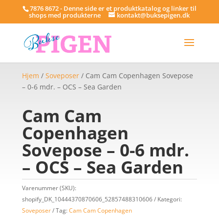
7876 8672 - Denne side er et produktkatalog og linker til
shops med produkterne
kontakt@buksepigen.dk
Hjem
/
Soveposer
/ Cam Cam Copenhagen Sovepose
– 0-6 mdr. – OCS – Sea Garden
Cam Cam
Copenhagen
Sovepose – 0-6 mdr.
– OCS – Sea Garden
Varenummer (SKU):
shopify_DK_10444370870606_52857488310606
Kategori:
Soveposer
Tag:
Cam Cam Copenhagen