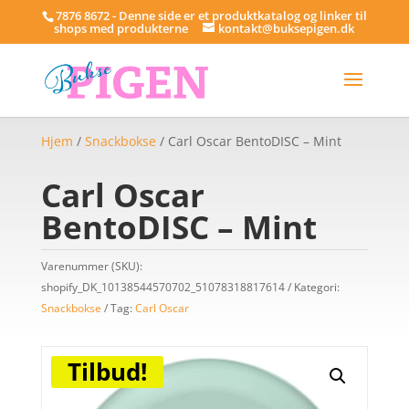
7876 8672 - Denne side er et produktkatalog og linker til
shops med produkterne
kontakt@buksepigen.dk
Hjem
/
Snackbokse
/ Carl Oscar BentoDISC – Mint
Carl Oscar
BentoDISC – Mint
Varenummer (SKU):
shopify_DK_10138544570702_51078318817614
Kategori:
Snackbokse
Tag:
Carl Oscar
Tilbud!