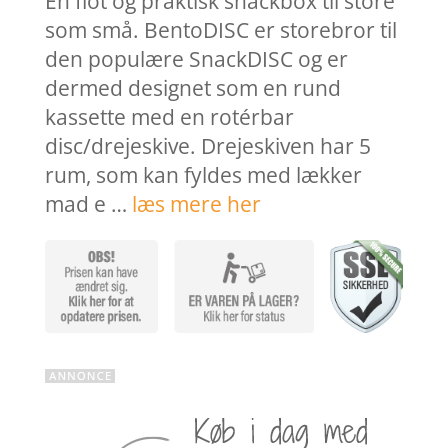
En flot og praktisk snackbox til store
som små. BentoDISC er storebror til
den populære SnackDISC og er
dermed designet som en rund
kassette med en rotérbar
disc/drejeskive. Drejeskiven har 5
rum, som kan fyldes med lækker
mad e …
læs mere her