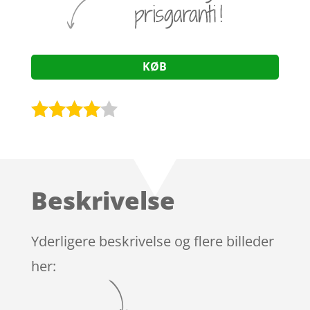
KØB
Bedømt
som
3.9
ud af 5
baseret
Beskrivelse
på
kundebed
ømmels
Yderligere beskrivelse og flere billeder
er
her: