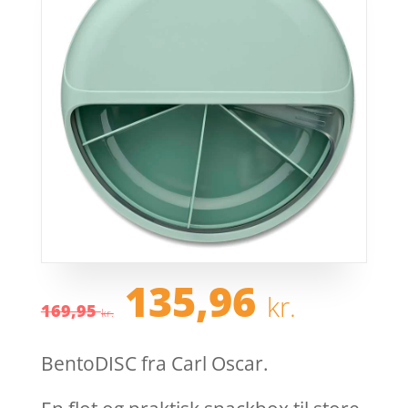
Den
Den
135,96
kr.
oprindelige
aktue
169,95
kr.
pris
pris
var:
er:
BentoDISC fra Carl Oscar.
169,95 kr..
135,9