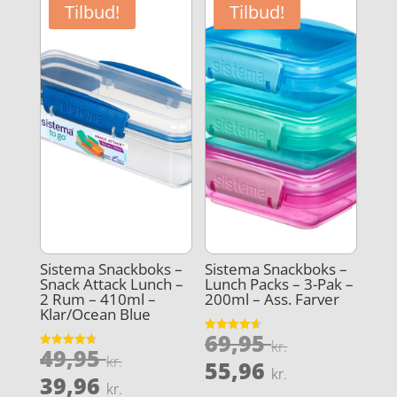
er:
55,96 kr..
Tilbud!
Tilbud!
47,96 kr..
Sistema Snackboks –
Sistema Snackboks –
Snack Attack Lunch –
Lunch Packs – 3-Pak –
2 Rum – 410ml –
200ml – Ass. Farver
Klar/Ocean Blue
Den
69,95
Vurderet
kr.
Den
49,95
4.6
Vurderet
oprindeli
kr.
Den
ud af 5
55,96
4.7
kr.
oprindelige
Den
ud af 5
39,96
pris
aktuelle
kr.