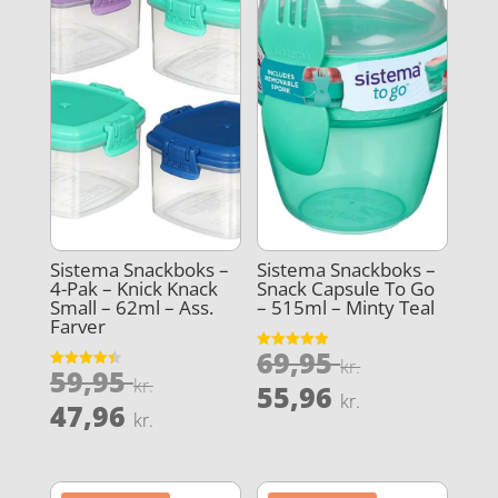
Sistema Snackboks –
Sistema Snackboks –
4-Pak – Knick Knack
Snack Capsule To Go
Small – 62ml – Ass.
– 515ml – Minty Teal
Farver
Den
69,95
Vurderet
kr.
Den
59,95
5
Vurderet
oprindeli
kr.
Den
ud af 5
55,96
4.4
kr.
oprindelige
Den
ud af 5
47,96
pris
aktuelle
kr.
pris
aktuelle
var:
pris
var:
pris
69,95 kr..
er:
59,95 kr..