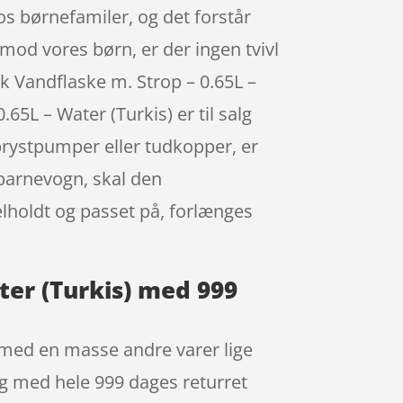
s børnefamiler, og det forstår
t mod vores børn, er der ingen tvivl
k Vandflaske m. Strop – 0.65L –
5L – Water (Turkis) er til salg
brystpumper eller tudkopper, er
n barnevogn, skal den
elholdt og passet på, forlænges
ter (Turkis) med 999
 med en masse andre varer lige
g med hele 999 dages returret