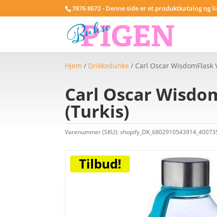
7876 8672 - Denne side er et produktkatalog og l
Hjem
/
Drikkedunke
/ Carl Oscar WisdomFlask V
Carl Oscar Wisdom
(Turkis)
Varenummer (SKU):
shopify_DK_6802910543914_4007
Tilbud!