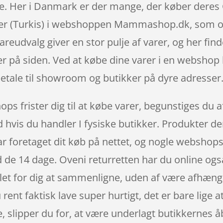
are. Her i Danmark er der mange, der køber dere
ter (Turkis) i webshoppen Mammashop.dk, som oft
reudvalg giver en stor pulje af varer, og her fin
er på siden. Ved at købe dine varer i en webshop
betale til showroom og butikker på dyre adresser
ops frister dig til at købe varer, begunstiges du 
d hvis du handler I fysiske butikker. Produkter d
ar foretaget dit køb på nettet, og nogle webshops
d de 14 dage. Oveni returretten har du online også
 let for dig at sammenligne, uden af være afhængi
nt faktisk lave super hurtigt, det er bare lige a
e, slipper du for, at være underlagt butikkernes å