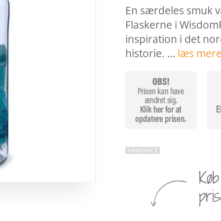
En særdeles smuk va
Flaskerne i WisdomFl
inspiration i det no
historie. …
læs mere