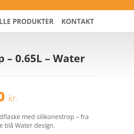
ALLE PRODUKTER
KONTAKT
 – 0.65L – Water
Den
00
kr.
ndelige
aktuelle
pris
er:
flaske med silikonestrop – fra
95 kr..
50,00 kr..
te blå Water design.