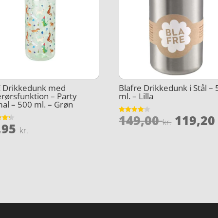
E Drikkedunk med
Blafre Drikkedunk i Stål –
rørsfunktion – Party
ml. – Lilla
al – 500 ml. – Grøn
Den
149,00
119,2
Vurderet
kr.
,95
4.1
et
le
oprind
kr.
ud af 5
5
pris
var:
kr..
149,00 