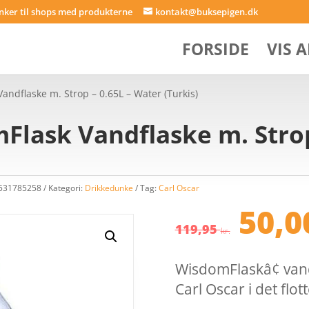
inker til shops med produkterne
kontakt@buksepigen.dk
FORSIDE
VIS 
andflaske m. Strop – 0.65L – Water (Turkis)
Flask Vandflaske m. Strop
3531785258
Kategori:
Drikkedunke
Tag:
Carl Oscar
Den
50,
opri
119,95
kr.
pris
var:
WisdomFlaskâ¢ vand
119,
Carl Oscar i det flot