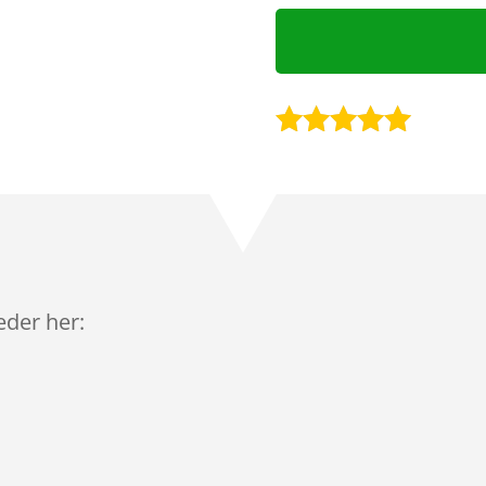
Bedømt
som
4.9
ud af 5
baseret på
kundebedøm
melser
leder her: