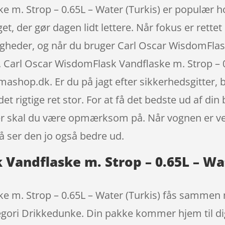
 m. Strop – 0.65L – Water (Turkis) er populær ho
et, der gør dagen lidt lettere. Når fokus er rette
uligheder, og når du bruger Carl Oscar WisdomFlas
 Carl Oscar WisdomFlask Vandflaske m. Strop – 0.6
shop.dk. Er du på jagt efter sikkerhedsgitter, 
et rigtige ret stor. For at få det bedste ud af di
tiler skal du være opmærksom på. Når vognen er v
å ser den jo også bedre ud.
 Vandflaske m. Strop – 0.65L – Wa
e m. Strop – 0.65L – Water (Turkis) fås sammen
egori Drikkedunke. Din pakke kommer hjem til di