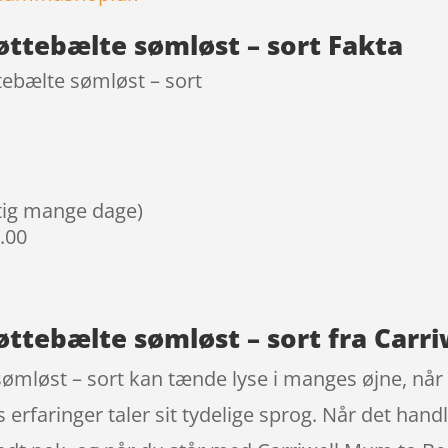
øttebælte sømløst – sort Fakta
tebælte sømløst – sort
igtig mange dage)
9.00
øttebælte sømløst – sort fra Carr
ømløst – sort kan tænde lyse i manges øjne, når
 erfaringer taler sit tydelige sprog. Når det han