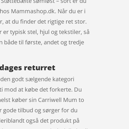
 Støttebælte sømløst – sort er du
e hos Mammashop.dk. Når du er i
at du finder det rigtige ret stor.
 typisk stel, hjul og tekstiler, så
åde til første, andet og tredje
dages returret
 i den godt sælgende kategori
nti mod at købe det forkerte. Du
helst køber sin Carriwell Mum to
gode tilbud og sørger for du
deriblandt også det produkt på