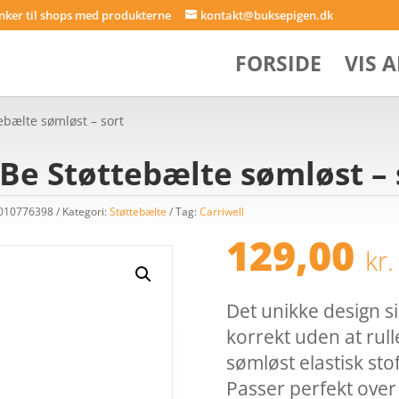
inker til shops med produkterne
kontakt@buksepigen.dk
FORSIDE
VIS 
ebælte sømløst – sort
Be Støttebælte sømløst – 
5010776398
Kategori:
Støttebælte
Tag:
Carriwell
129,00
kr.
Det unikke design si
korrekt uden at rull
sømløst elastisk stof
Passer perfekt over 