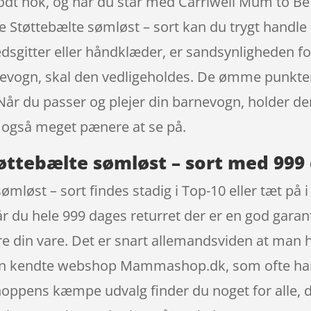
godt nok, og når du står med Carriwell Mum to Be
e Støttebælte sømløst – sort kan du trygt handl
sgitter eller håndklæder, er sandsynligheden for, 
nevogn, skal den vedligeholdes. De ømme punkter er
du passer og plejer din barnevogn, holder den b
r også meget pænere at se på.
øttebælte sømløst – sort med 999 
mløst – sort findes stadig i Top-10 eller tæt på
får du hele 999 dages returret der er en god gara
ere din vare. Det er snart allemandsviden at man 
den kendte webshop Mammashop.dk, som ofte har 
hoppens kæmpe udvalg finder du noget for alle, 