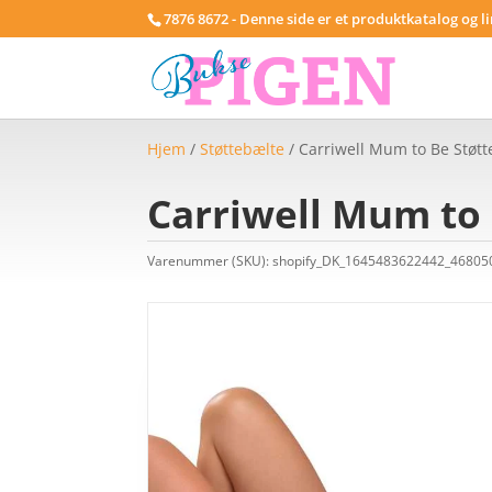
7876 8672 - Denne side er et produktkatalog og l
Hjem
/
Støttebælte
/ Carriwell Mum to Be Støtt
Carriwell Mum to 
Varenummer (SKU):
shopify_DK_1645483622442_4680