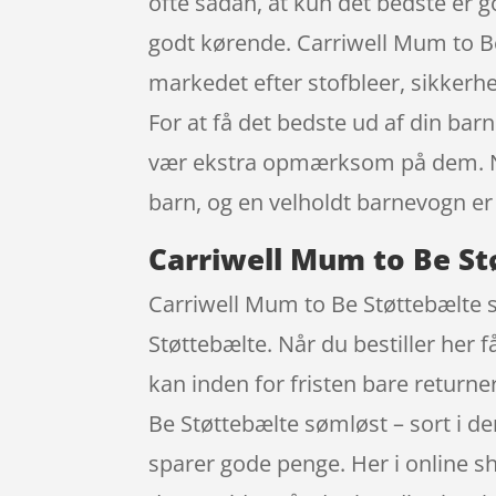
ofte sådan, at kun det bedste er 
godt kørende. Carriwell Mum to B
markedet efter stofbleer, sikkerhed
For at få det bedste ud af din bar
vær ekstra opmærksom på dem. Når 
barn, og en velholdt barnevogn e
Carriwell Mum to Be St
Carriwell Mum to Be Støttebælte sø
Støttebælte. Når du bestiller her 
kan inden for fristen bare return
Be Støttebælte sømløst – sort i 
sparer gode penge. Her i online s