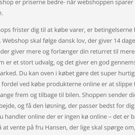
bshop er priserne bedre- når webshoppen sparer
e.
ops frister dig til at købe varer, er betingelserne
r. Webshop skal følge dansk lov, der giver 14 dag
der giver mere og forlænger din returret til mere
om er et stort udvalg, og det giver en god gennem
ked. Du kan oven i købet gøre det super hurtigt, 
 fordel ved købe produkterne online er at slippe f
gange frem og tilbage til bilen. Shoppen sender di
arbejde, og få den løsning, der passer bedst for d
du handler online der er ingen kø online – det er ba
på at vente på fru Hansen, der lige skal spørge om