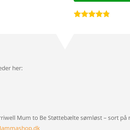
Bedømt
som
4.7
ud af 5
baseret på
kundebedø
mmelser
leder her:
arriwell Mum to Be Støttebælte sømløst – sort på 
 Mammashop.dk