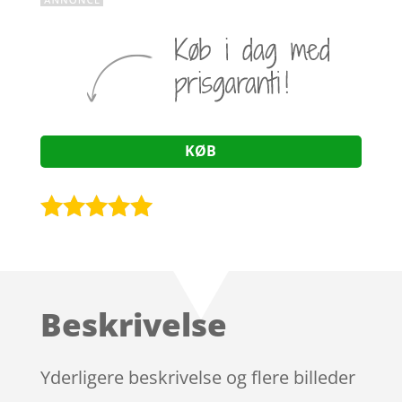
KØB
Bedømt
som
5
ud
af 5
baseret på
Beskrivelse
kundebedøm
melser
Yderligere beskrivelse og flere billeder