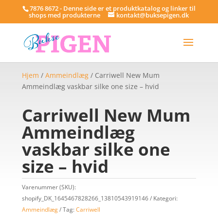
7876 8672 - Denne side er et produktkatalog og linker til
shops med produkterne
kontakt@buksepigen.dk
Hjem
/
Ammeindlæg
/ Carriwell New Mum
Ammeindlæg vaskbar silke one size – hvid
Carriwell New Mum
Ammeindlæg
vaskbar silke one
size – hvid
Varenummer (SKU):
shopify_DK_1645467828266_13810543919146
Kategori:
Ammeindlæg
Tag:
Carriwell