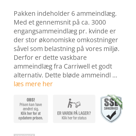
pris
pris
var:
er:
Pakken indeholder 6 ammeindlæg.
130,00 kr..
104,0
Med et gennemsnit på ca. 3000
engangsammeindlæg pr. kvinde er
der stor økonomiske omkostninger
såvel som belastning på vores miljø.
Derfor er dette vaskbare
ammeindlæg fra Carriwell et godt
alternativ. Dette bløde ammeindl …
læs mere her