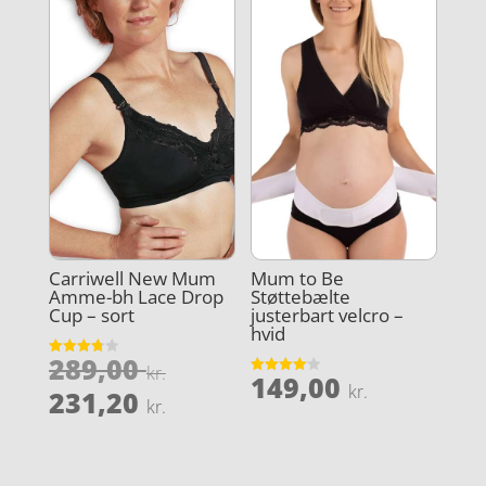
Carriwell New Mum
Mum to Be
Amme-bh Lace Drop
Støttebælte
Cup – sort
justerbart velcro –
hvid
Den
289,00
Vurderet
kr.
149,00
3.8
Vurderet
oprindelige
kr.
Den
ud af 5
231,20
4.1
kr.
ud af 5
pris
aktuelle
var:
pris
289,00 kr..