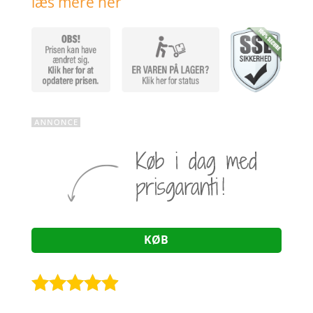
læs mere her
KØB
Bedømt