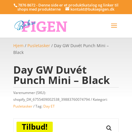
7876 8672 - Denne side er et produktkatalog og linker til
shops med produkterne
kontakt@buksepigen.dk
Hjem
/
Pusletasker
/ Day GW Duvét Punch Mini –
Black
Day GW Duvét
Punch Mini – Black
Varenummer (SKU):
shopify_DK_6755409002538_39883760074794
Kategori:
Pusletasker
Tag:
Day ET
Tilbud!