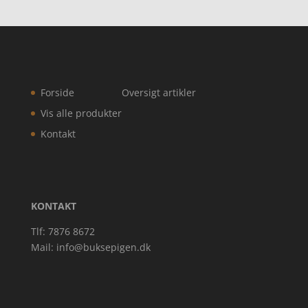
Forside
Oversigt artikler
Vis alle produkter
Kontakt
KONTAKT
Tlf: 7876 8672
Mail:
info@buksepigen.dk