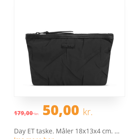
Den
Den
50,00
kr.
oprindelige
aktuel
179,00
kr.
pris
pris
var:
er:
Day ET taske. Måler 18x13x4 cm. …
179,00 kr..
50,00 k