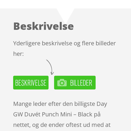
som
4.8
ud af 5
baseret på
Beskrivelse
kundebedø
mmelser
Yderligere beskrivelse og flere billeder
her:
Mange leder efter den billigste Day
GW Duvét Punch Mini – Black på
nettet, og de ender oftest ud med at