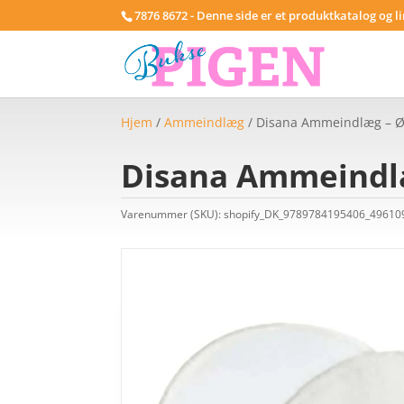
7876 8672 - Denne side er et produktkatalog og l
Hjem
/
Ammeindlæg
/ Disana Ammeindlæg – Ø
Disana Ammeindl
Varenummer (SKU):
shopify_DK_9789784195406_4961