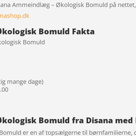
Disana Ammeindlæg – Økologisk Bomuld på nettet,
mashop.dk
kologisk Bomuld Fakta
kologisk Bomuld
igtig mange dage)
9.00
kologisk Bomuld fra Disana med 
muld er en af topsælgerne til børnfamilierne, o