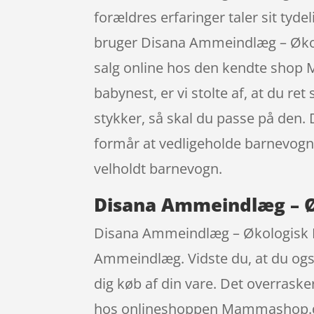
forældres erfaringer taler sit tyde
bruger Disana Ammeindlæg – Økol
salg online hos den kendte shop M
babynest, er vi stolte af, at du ret
stykker, så skal du passe på den. 
formår at vedligeholde barnevogne
velholdt barnevogn.
Disana Ammeindlæg – Ø
Disana Ammeindlæg – Økologisk B
Ammeindlæg. Vidste du, at du også 
dig køb af din vare. Det overras
hos onlineshoppen Mammashop.dk, d