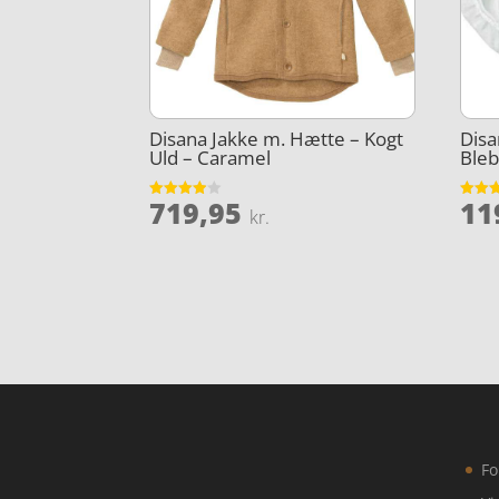
Disana Jakke m. Hætte – Kogt
Dis
Uld – Caramel
Bleb
719,95
11
Vurderet
Vurder
kr.
3.9
4.6
ud af 5
ud af 
Fo