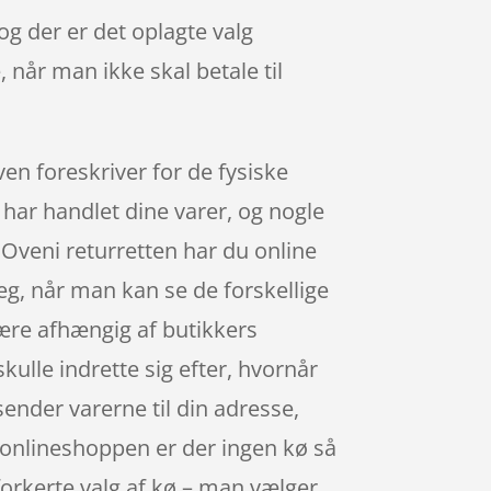
og der er det oplagte valg
 når man ikke skal betale til
ven foreskriver for de fysiske
u har handlet dine varer, og nogle
 Oveni returretten har du online
leg, når man kan se de forskellige
ære afhængig af butikkers
kulle indrette sig efter, hvornår
sender varerne til din adresse,
 I onlineshoppen er der ingen kø så
 forkerte valg af kø – man vælger