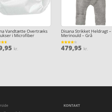
ana Vandtætte Overtræks
Disana Strikket Heldragt –
ukser i Microfiber
Merinould – Grå
9,95
479,95
et
Vurderet
kr.
kr.
4.2
5
ud af 5
rside
KONTAKT