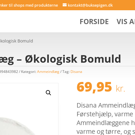
inker til shops med produkterne
kontakt@buksepigen.dk
FORSIDE
VIS 
kologisk Bomuld
æg – Økologisk Bomuld
0994843982
Kategori:
Ammeindlæg
Tag:
Disana
69,95
kr.
Disana Ammeindlæg 
Førstehjælp, varme o
Ammeindlæggene ho
varme og tørre, og 