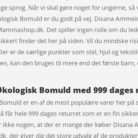
lige sprog. Når vi skal gøre noget for ungerne, så 
ogisk Bomuld er du godt på vej. Disana Ammein
ammashop.dk. Det spiller ingen rolle om du leder
 sikkert finder det her på siden. Vil du mindske ri
Der er de særlige punkter som stel, hjul og teksti
n, kan den bruges til mere end det første barn, 
kologisk Bomuld med 999 dages r
omuld er en af de mest populære varer her på s
får hele 999 dages returret som er en fin sikker
ker ikke nogen, at der er mange der køber Disa
er giver dig det store udvalg af de produkter d