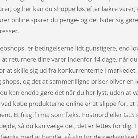
arer, og her kan du shoppe løs efter lækre varer, 
rer online sparer du penge- og det lader sig gøre,
resser.
ebshops, er betingelserne lidt gunstigere, end lo
il at returnere dine varer indenfor 14 dage. når d
r at skille sig ud fra konkurrenterne i markedet.
og shops, og det at sammenlligne priser bliver en 
u kan endda gøre det når du har lyst, uden at v
 ved købe produkterne online er at slippe for, at s
ent. Et fragtfirma som f.eks. Postnord eller GLS 
rbejde, så du kan vælge det, det er lettes for dig.
er færdig med at handle, så slip for de sædvanlige