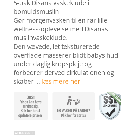
var:
er:
5-pak Disana vaskeklude i
89,95 kr..
71,96 k
bomuldsmuslin
Gør morgenvasken til en rar lille
wellness-oplevelse med Disanas
muslinvaskeklude.
Den vævede, let teksturerede
overflade masserer blidt babys hud
under daglig kropspleje og
forbedrer derved cirkulationen og
skaber …
læs mere her