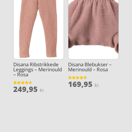
Disana Ribstrikkede
Disana Blebukser –
Leggings – Merinould
Merinould – Rosa
– Rosa
169,95
Vurderet
kr.
249,95
4.6
Vurderet
kr.
ud af 5
4.6
ud af 5