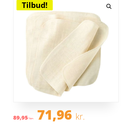
Tilbud!
Den
Den
71,96
kr.
oprindelige
aktuel
89,95
kr.
pris
pris