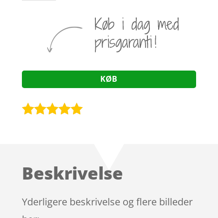
KØB
Bedømt
som
4.9
ud af 5
baseret på
Beskrivelse
kundebedøm
melser
Yderligere beskrivelse og flere billeder