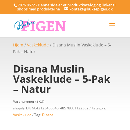
7876 8672 - Denne side er et produktkatalog og linker til
shops med produkterne
kontakt@buksepigen.dk
Hjem
/
Vaskeklude
/ Disana Muslin Vaskeklude – 5-
Pak – Natur
Disana Muslin
Vaskeklude – 5-Pak
– Natur
Varenummer (SKU):
shopify_DK_9042123456846_48578661122382
Kategori:
Vaskeklude
Tag:
Disana