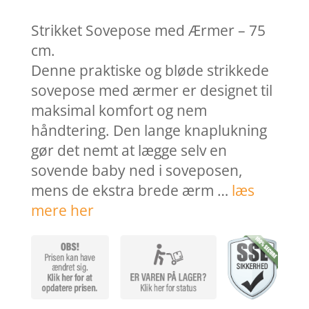
pris
pris
var:
er:
Strikket Sovepose med Ærmer – 75
529,95 kr..
423,9
cm.
Denne praktiske og bløde strikkede
sovepose med ærmer er designet til
maksimal komfort og nem
håndtering. Den lange knaplukning
gør det nemt at lægge selv en
sovende baby ned i soveposen,
mens de ekstra brede ærm …
læs
mere her