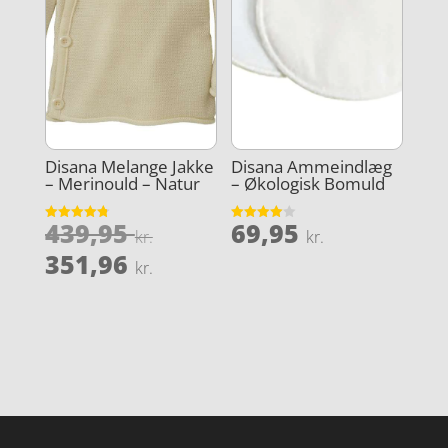
Disana Melange Jakke
Disana Ammeindlæg
– Merinould – Natur
– Økologisk Bomuld
Den
439,95
69,95
Vurderet
Vurderet
kr.
kr.
4.8
4
oprindelige
Den
ud af 5
ud af 5
351,96
kr.
pris
aktuelle
var:
pris
439,95 kr..
er:
351,96 kr..