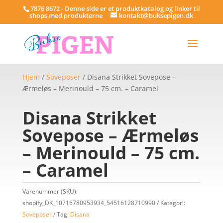
7876 8672 - Denne side er et produktkatalog og linker til
shops med produkterne
kontakt@buksepigen.dk
Hjem
/
Soveposer
/ Disana Strikket Sovepose –
Ærmeløs – Merinould – 75 cm. – Caramel
Disana Strikket
Sovepose – Ærmeløs
– Merinould – 75 cm.
– Caramel
Varenummer (SKU):
shopify_DK_10716780953934_54516128710990
Kategori:
Soveposer
Tag:
Disana