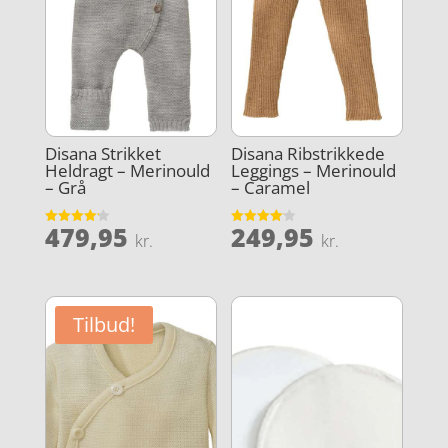
Disana Strikket
Disana Ribstrikkede
Heldragt – Merinould
Leggings – Merinould
– Grå
– Caramel
479,95
249,95
Vurderet
Vurderet
kr.
kr.
4.2
4.1
ud af 5
ud af 5
Tilbud!