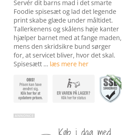
var:
er:
Servér dit barns mad i det smarte
279,95 kr..
223,9
Foodie spisesæt og lad det legende
print skabe glæde under måltidet.
Tallerkenens og skålens høje kanter
hjælper barnet med at fange maden,
mens den skridsikre bund sørger
for, at servicet bliver, hvor det skal.
Spisesætt …
læs mere her