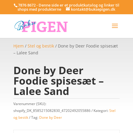
7876 8672 - Denne side er et produktkatalog og linker til
shops med produkterne
kontakt@buksepigen.dk
Hjem
/
Stel og bestik
/ Done by Deer Foodie spisesæt
– Lalee Sand
Done by Deer
Foodie spisesæt –
Lalee Sand
Varenummer (SKU):
shopify_DK_8585215082830_47202492055886
Kategori:
Stel
og bestik
Tag:
Done by Deer