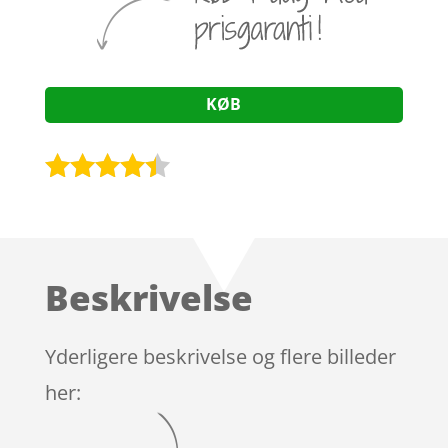
KØB
Bedømt
som
4.3
ud af 5
baseret
Beskrivelse
på
kundebedø
mmelser
Yderligere beskrivelse og flere billeder
her: