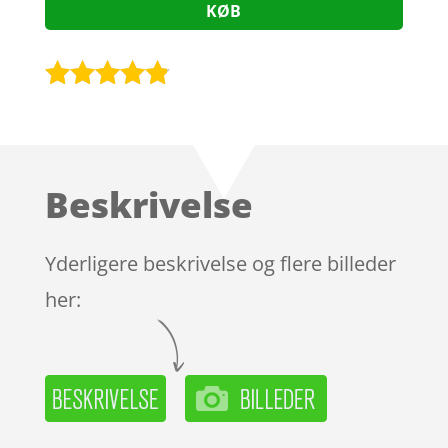
KØB
Bedømt
som
4.7
ud af 5
baseret på
Beskrivelse
kundebedø
mmelser
Yderligere beskrivelse og flere billeder
her: