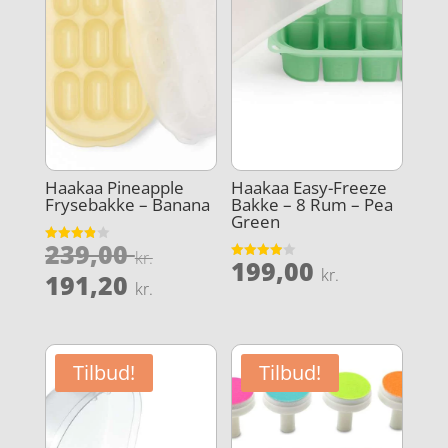
Haakaa Pineapple
Haakaa Easy-Freeze
Frysebakke – Banana
Bakke – 8 Rum – Pea
Green
Den
239,00
Vurderet
kr.
199,00
3.9
Vurderet
oprindelige
kr.
Den
ud af 5
191,20
3.9
kr.
ud af 5
pris
aktuelle
var:
pris
239,00 kr..
er:
Tilbud!
Tilbud!
191,20 kr..