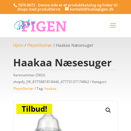
7876 8672 - Denne side er et produktkatalog og linker til
shops med produkterne
kontakt@buksepigen.dk
Hjem
/
Plejetilbehør
/ Haakaa Næsesuger
Haakaa Næsesuger
Varenummer (SKU):
shopify_DK_8775881818446_47773137174862
Kategori:
Plejetilbehør
Tag:
haakaa
Tilbud!