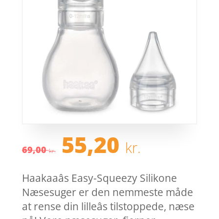
Den
Den
55,20
kr.
oprindelige
aktuel
69,00
kr.
pris
pris
var:
er:
Haakaaâs Easy-Squeezy Silikone
69,00 kr..
55,20 k
Næsesuger er den nemmeste måde
at rense din lilleâs tilstoppede, næse