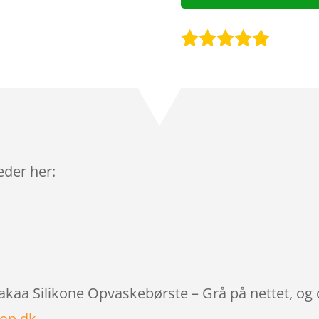
Bedømt
som
4.8
ud af 5
baseret på
kundebedø
mmelser
leder her:
aakaa Silikone Opvaskebørste – Grå på nettet, og
op.dk