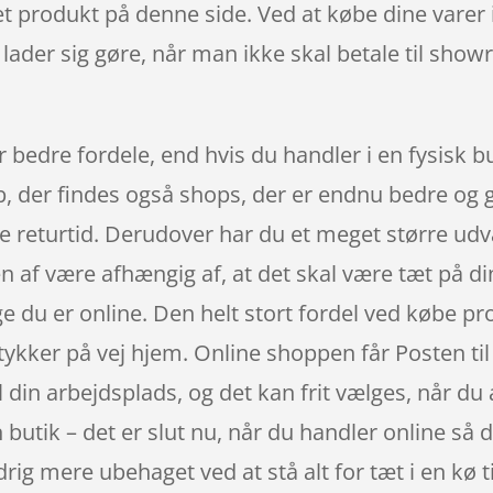
et produkt på denne side. Ved at købe dine varer
t lader sig gøre, når man ikke skal betale til sh
 bedre fordele, end hvis du handler i en fysisk b
køb, der findes også shops, der er endnu bedre og
e returtid. Derudover har du et meget større udva
n af være afhængig af, at det skal være tæt på d
ge du er online. Den helt stort fordel ved købe pr
kker på vej hjem. Online shoppen får Posten til at
il din arbejdsplads, og det kan frit vælges, når d
butik – det er slut nu, når du handler online så de
rig mere ubehaget ved at stå alt for tæt i en kø t