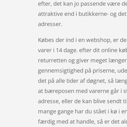
efter, det kan jo passende være d
attraktive end i butikkerne- og de
adresser.
Købes der ind i en webshop, er der
varer i 14 dage. efter dit online 
returretten og giver meget længer
gennemsigtighed på priserne, ude
det på alle tider af døgnet, så læn
at bæreposen med varerne går i sty
adresse, eller de kan blive sendt t
mange gange har du stået i kø i en 
færdig med at handle, så er det ald