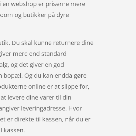
 i en webshop er priserne mere
owroom og butikker på dyre
utik. Du skal kunne returnere dine
 giver mere end standard
lg, og det giver en god
in bopæl. Og du kan endda gøre
odukterne online er at slippe for,
 levere dine varer til din
u angiver leveringadresse. Hvor
t er direkte til kassen, når du er
il kassen.