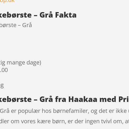
ebørste – Grå Fakta
børste – Grå
igtig mange dage)
9.00
ng
kebørste – Grå fra Haakaa med Pr
rå er populær hos børnefamiler, og det er ikke 
ler om vores kære børn, er der ingen tvivl om, at 