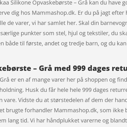
kaa Silikone Opvaskebørste – Grå kan du have g
rve dig hos Mammashop.dk. Er du på jagt efter 
lle de varer, vi har samlet her. Skal din barnevog
 særlige punkter som stel, hjul og tekstiler, du s
n både til første, andet og tredje barn, og du ka
ebørste – Grå med 999 dages retu
rå er en af mange varer her på shoppen og finde
oldning. Husk du får hele hele 999 dages returre
din vare. Vidste du at størstedelen af dem der ha
et brugte forhandler Mammashop.dk, som ikke b
em lang tid. Vi har håndplukket varerne og bland