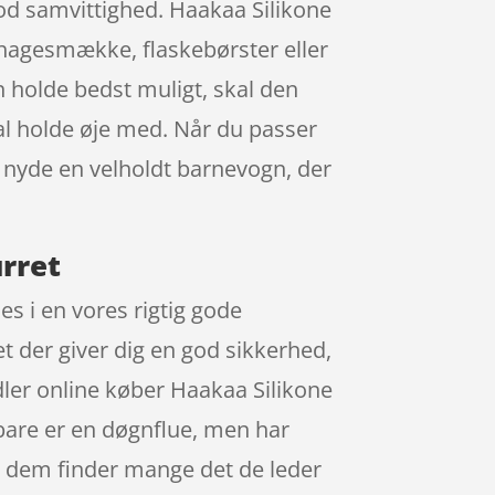
od samvittighed. Haakaa Silikone
hagesmække, flaskebørster eller
n holde bedst muligt, skal den
kal holde øje med. Når du passer
n nyde en velholdt barnevogn, der
rret
s i en vores rigtig gode
t der giver dig en god sikkerhed,
ndler online køber Haakaa Silikone
are er en døgnflue, men har
t dem finder mange det de leder