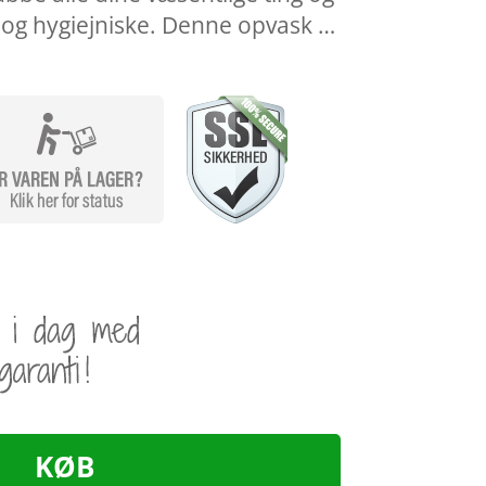
 og hygiejniske. Denne opvask …
KØB