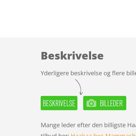
Beskrivelse
Yderligere beskrivelse og flere bil
Mange leder efter den billigste H
tilbud her:
Haakaa hos Mammash