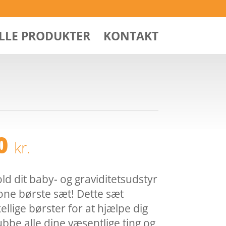
ALLE PRODUKTER
KONTAKT
Den
20
kr.
ndelige
aktuelle
pris
er:
ld dit baby- og graviditetsudstyr
00 kr..
87,20 kr..
kone børste sæt! Dette sæt
ellige børster for at hjælpe dig
ubbe alle dine væsentlige ting og