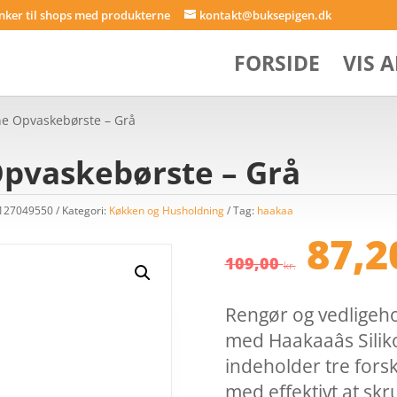
inker til shops med produkterne
kontakt@buksepigen.dk
FORSIDE
VIS 
ne Opvaskebørste – Grå
Opvaskebørste – Grå
3127049550
Kategori:
Køkken og Husholdning
Tag:
haakaa
Den
87,
opri
109,00
kr.
pris
var:
Rengør og vedligeho
109,
med Haakaaâs Sili
indeholder tre forsk
med effektivt at skr