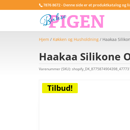
7876 8672 - Denne side er et produktkatalog og l
Hjem
/
Køkken og Husholdning
/ Haakaa Siliko
Haakaa Silikone 
Varenummer (SKU):
shopify_DK_8775874904398_4777
Tilbud!