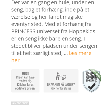
var:
er:
Der var en gang en hule, under en
899,00 kr..
719,2
seng, bag et forhæng, inde på et
værelse og her fandt magiske
eventyr sted. Med et forhæng fra
PRINCESS universet fra Hoppekids
er en seng ikke bare en seng. I
stedet bliver pladsen under sengen
til et helt særligt sted, …
læs mere
her