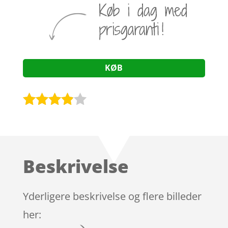
KØB
Bedømt
som
3.8
ud af 5
baseret
Beskrivelse
på
kundebed
ømmels
Yderligere beskrivelse og flere billeder
er
her: