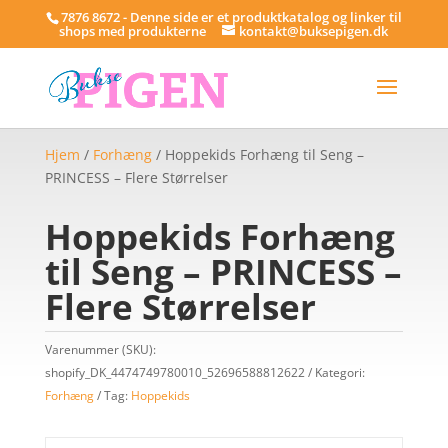
7876 8672 - Denne side er et produktkatalog og linker til
shops med produkterne
kontakt@buksepigen.dk
Hjem
/
Forhæng
/ Hoppekids Forhæng til Seng –
PRINCESS – Flere Størrelser
Hoppekids Forhæng
til Seng – PRINCESS –
Flere Størrelser
Varenummer (SKU):
shopify_DK_4474749780010_52696588812622
Kategori:
Forhæng
Tag:
Hoppekids