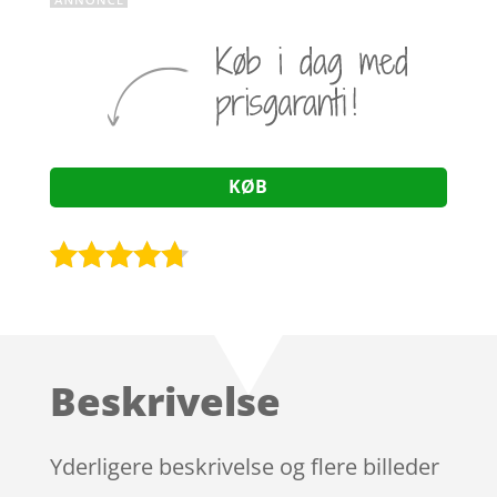
KØB
Bedømt
som
4.6
ud af 5
baseret
Beskrivelse
på
kundebedø
mmelser
Yderligere beskrivelse og flere billeder