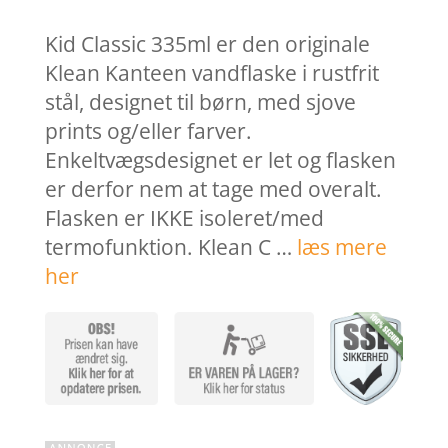
pris
pris
var:
er:
Kid Classic 335ml er den originale
199,00 kr..
159,2
Klean Kanteen vandflaske i rustfrit
stål, designet til børn, med sjove
prints og/eller farver.
Enkeltvægsdesignet er let og flasken
er derfor nem at tage med overalt.
Flasken er IKKE isoleret/med
termofunktion. Klean C …
læs mere
her