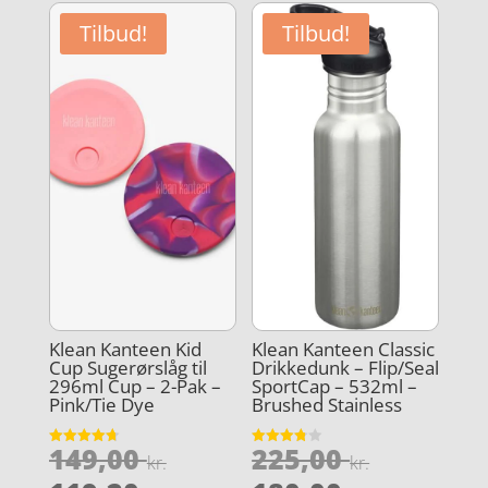
Tilbud!
Tilbud!
Klean Kanteen Kid
Klean Kanteen Classic
Cup Sugerørslåg til
Drikkedunk – Flip/Seal
296ml Cup – 2-Pak –
SportCap – 532ml –
Pink/Tie Dye
Brushed Stainless
Den
Den
149,00
225,00
Vurderet
Vurderet
kr.
kr.
4.7
3.8
oprindelige
oprindel
ud af 5
ud af 5