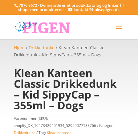
7876 8672 - Denne side er et produktkatalog og linker til
shops med produkterne
kontakt@buksepigen.dk
Hjem
/
Drikkedunke
/ Klean Kanteen Classic
Drikkedunk – Kid SippyCap – 355ml – Dogs
Klean Kanteen
Classic Drikkedunk
– Kid SippyCap –
355ml – Dogs
Varenummer (SKU):
shopify_DK_10473429401934_52959077138766
Kategori:
Drikkedunke
Tag:
Klean Kanteen