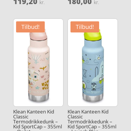
Den
Den
119,20
180,00
kr.
kr.
pris
pris
aktuelle
aktuelle
var:
var:
pris
pris
149,00 kr..
225,00 kr
er:
er:
Tilbud!
Tilbud!
119,20 kr..
180,00 kr
Klean Kanteen Kid
Klean Kanteen Kid
Classic
Classic
Termodrikkedunk –
Termodrikkedunk –
Kid SportCap – 355ml
Kid SportCap – 355ml