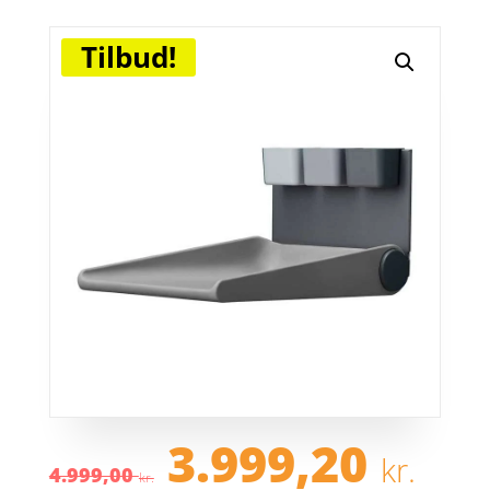
Tilbud!
Den
De
3.999,20
kr.
oprindelige
ak
4.999,00
kr.