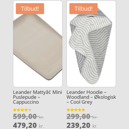
er:
149,00 kr..
er:
359,20 kr
Tilbud!
Tilbud!
119,20 kr..
Leander Mattyâ¢ Mini
Leander Hoodie –
Puslepude –
Woodland – Økologisk
Cappuccino
– Cool Grey
Den
Den
599,00
299,00
Vurderet
Vurderet
kr.
kr.
4
5
oprindelige
oprindel
Den
Den
ud af 5
ud af 5
479,20
239,20
kr.
kr.