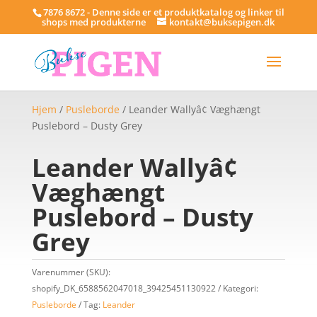
7876 8672 - Denne side er et produktkatalog og linker til
shops med produkterne
kontakt@buksepigen.dk
Hjem
/
Pusleborde
/ Leander Wallyâ¢ Væghængt
Puslebord – Dusty Grey
Leander Wallyâ¢
Væghængt
Puslebord – Dusty
Grey
Varenummer (SKU):
shopify_DK_6588562047018_39425451130922
Kategori:
Pusleborde
Tag:
Leander