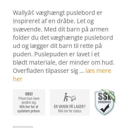
pris
pri
var:
er:
Wallyâ¢ væghængt puslebord er
4.999,00 kr..
3.9
inspireret af en dråbe. Let og
svævende. Med dit barn på armen
folder du det væghængte puslebord
ud og lægger dit barn til rette på
puden. Puslepuden er lavet i et
blødt materiale, der minder om hud.
Overfladen tilpasser sig …
læs mere
her