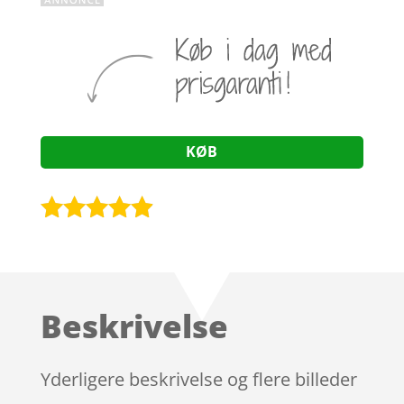
KØB
Bedømt
som
4.8
ud af 5
baseret på
Beskrivelse
kundebedø
mmelser
Yderligere beskrivelse og flere billeder