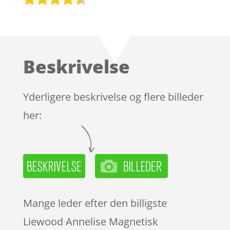
Bedømt
som
4.4
ud af 5
baseret
Beskrivelse
på
kundebedø
mmelser
Yderligere beskrivelse og flere billeder
her:
Mange leder efter den billigste
Liewood Annelise Magnetisk