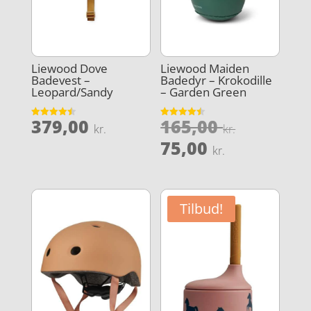
Liewood Dove
Liewood Maiden
Badevest –
Badedyr – Krokodille
Leopard/Sandy
– Garden Green
Den
379,00
165,00
Vurderet
Vurderet
kr.
kr.
4.5
4.5
oprindel
Den
ud af 5
ud af 5
75,00
kr.
pris
aktuelle
var:
pris
165,00 kr
er:
Tilbud!
75,00 kr..