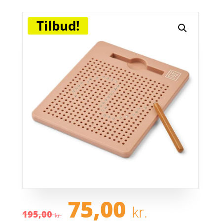
Tilbud!
Den
Den
75,00
kr.
oprindelige
aktuel
195,00
kr.