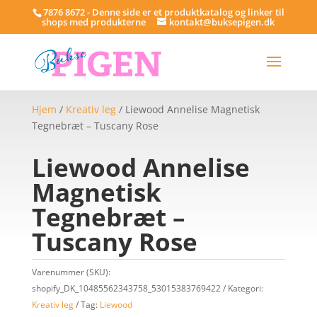
7876 8672 - Denne side er et produktkatalog og linker til
shops med produkterne
kontakt@buksepigen.dk
Hjem
/
Kreativ leg
/ Liewood Annelise Magnetisk
Tegnebræt – Tuscany Rose
Liewood Annelise
Magnetisk
Tegnebræt –
Tuscany Rose
Varenummer (SKU):
shopify_DK_10485562343758_53015383769422
Kategori:
Kreativ leg
Tag:
Liewood