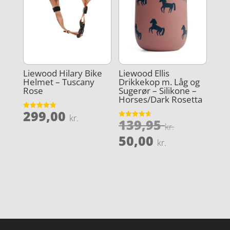
Liewood Hilary Bike
Liewood Ellis
Helmet – Tuscany
Drikkekop m. Låg og
Rose
Sugerør – Silikone –
Horses/Dark Rosetta
299,00
Vurderet
kr.
Den
139,95
4.8
Vurderet
kr.
ud af 5
4.6
oprindel
Den
ud af 5
50,00
kr.
pris
aktuelle
var:
pris
139,95 kr
er:
50,00 kr..