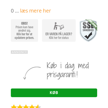
pris
pris
var:
er:
0 …
læs mere her
195,00 kr..
75,00 k
KØB