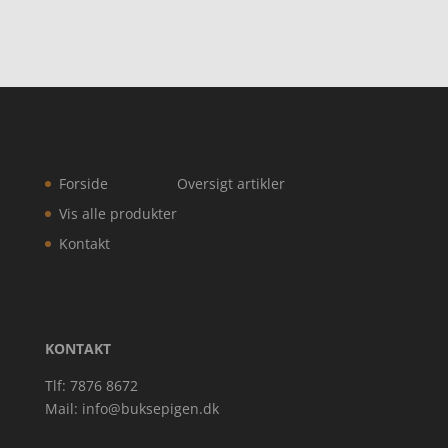
Forside
Oversigt artikler
Vis alle produkter
Kontakt
KONTAKT
Tlf: 7876 8672
Mail:
info@buksepigen.dk