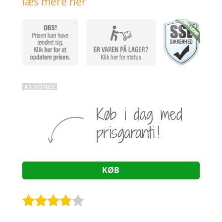
læs mere her
KØB
Bedømt