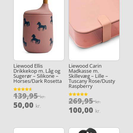
Liewood Ellis
Liewood Carin
Drikkekop m. Låg og
Madkasse m.
Sugerør – Silikone –
Skillevæg – Lille –
Horses/Dark Rosetta
Tuscany Rose/Dusty
Raspberry
Den
139,95
Vurderet
kr.
Den
269,95
4.6
Vurderet
oprindelige
kr.
Den
ud af 5
50,00
5
kr.
oprindel
Den
ud af 5
100,00
pris
aktuelle
kr.
pris
aktuelle
var:
pris
var:
pris
139,95 kr..
er:
269,95 kr
er: