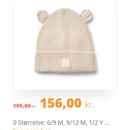
Den
Den
156,00
kr.
oprindelige
aktue
195,00
kr.
pris
pris
var:
er:
0 Størrelse: 6/9 M, 9/12 M, 1/2 Y …
195,00 kr..
156,0