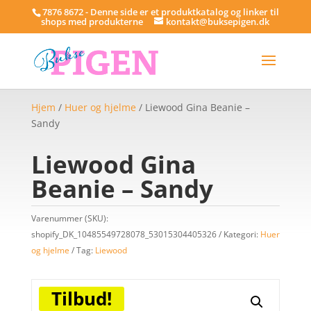
7876 8672 - Denne side er et produktkatalog og linker til
shops med produkterne
kontakt@buksepigen.dk
Hjem
/
Huer og hjelme
/ Liewood Gina Beanie –
Sandy
Liewood Gina
Beanie – Sandy
Varenummer (SKU):
shopify_DK_10485549728078_53015304405326
Kategori:
Huer
og hjelme
Tag:
Liewood
Tilbud!