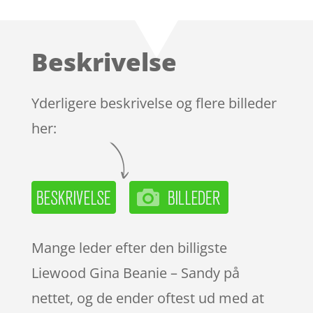
som
3.8
ud af 5
baseret
Beskrivelse
på
kundebed
ømmels
Yderligere beskrivelse og flere billeder
er
her:
Mange leder efter den billigste
Liewood Gina Beanie – Sandy på
nettet, og de ender oftest ud med at