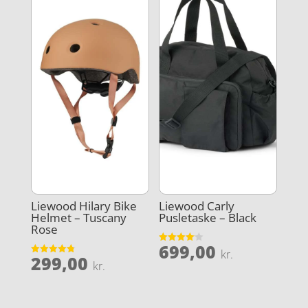
50,00 kr..
100,00 kr
Liewood Hilary Bike
Liewood Carly
Helmet – Tuscany
Pusletaske – Black
Rose
699,00
Vurderet
kr.
299,00
4.1
Vurderet
kr.
ud af 5
4.8
ud af 5