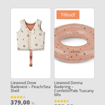
aktuelle
319,00 kr
er:
var:
pris
150,00 kr
185,00 kr..
er:
Tilbud!
50,00 kr..
Liewood Dove
Liewood Donna
Badevest – Peach/Sea
Badering –
Shell
Confetti/Pale Tuscany
MIx
379,00
Vurderet
kr.
4.1