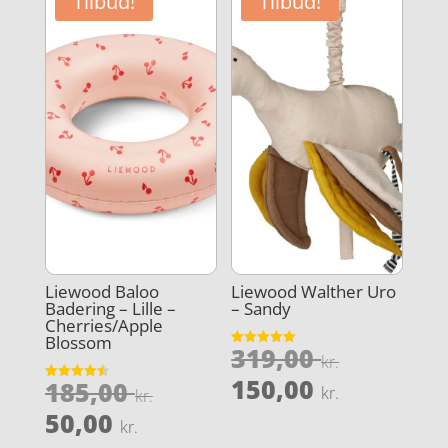
Tilbud!
Tilbud!
Liewood Baloo
Liewood Walther Uro
Badering – Lille –
– Sandy
Cherries/Apple
Blossom
Den
319,00
Vurderet
kr.
5
oprindel
Den
ud af 5
150,00
Den
185,00
Vurderet
kr.
kr.
pris
4.5
aktuelle
oprindelige
Den
ud af 5
50,00
kr.
var:
pris
pris