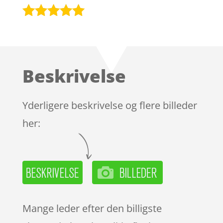
Bedømt
som
4.9
ud af 5
baseret på
Beskrivelse
kundebedøm
melser
Yderligere beskrivelse og flere billeder
her:
Mange leder efter den billigste