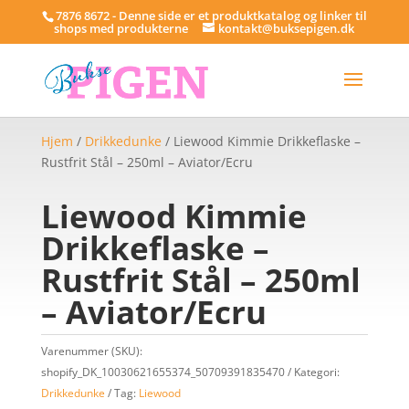
7876 8672 - Denne side er et produktkatalog og linker til
shops med produkterne
kontakt@buksepigen.dk
Hjem
/
Drikkedunke
/ Liewood Kimmie Drikkeflaske –
Rustfrit Stål – 250ml – Aviator/Ecru
Liewood Kimmie
Drikkeflaske –
Rustfrit Stål – 250ml
– Aviator/Ecru
Varenummer (SKU):
shopify_DK_10030621655374_50709391835470
Kategori:
Drikkedunke
Tag:
Liewood