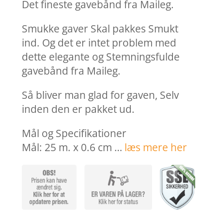
var:
er:
Det fineste gavebånd fra Maileg.
79,00 kr..
63,20 k
Smukke gaver Skal pakkes Smukt
ind. Og det er intet problem med
dette elegante og Stemningsfulde
gavebånd fra Maileg.
Så bliver man glad for gaven, Selv
inden den er pakket ud.
Mål og Specifikationer
Mål: 25 m. x 0.6 cm …
læs mere her