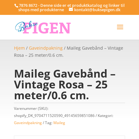
7876 8672 - Denne side er et produktkatalog og linker til
shops med produkterne
kontakt@buksepigen.dk
Hjem
/
Gaveindpakning
/ Maileg Gavebånd – Vintage
Rosa – 25 meter/0.6 cm.
Maileg Gavebånd –
Vintage Rosa – 25
meter/0.6 cm.
Varenummer (SKU):
shopify_DK_9704711520590_49145659851086
Kategori:
Gaveindpakning
Tag:
Maileg