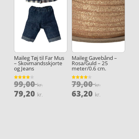
Maileg Tøj til Far Mus
Maileg Gavebånd –
– Skovmandsskjorte
Rosa/Guld – 25
og Jeans
meter/0.6 cm.
Den
Den
99,00
79,00
Vurderet
Vurderet
kr.
kr.
4
4
oprindelige
oprindeli
Den
Den
ud af 5
ud af 5
79,20
63,20
kr.
kr.
pris
pris
aktuelle
aktuelle
var:
var:
pris
pris
99,00 kr..
79,00 kr..
er:
er:
79,20 kr..
63,20 kr..