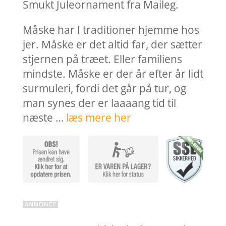
var:
er:
Smukt Juleornament fra Maileg.
49,00 kr..
39,20 k
Måske har I traditioner hjemme hos
jer. Måske er det altid far, der sætter
stjernen på træet. Eller familiens
mindste. Måske er der år efter år lidt
surmuleri, fordi det går på tur, og
man synes der er laaaang tid til
næste …
læs mere her