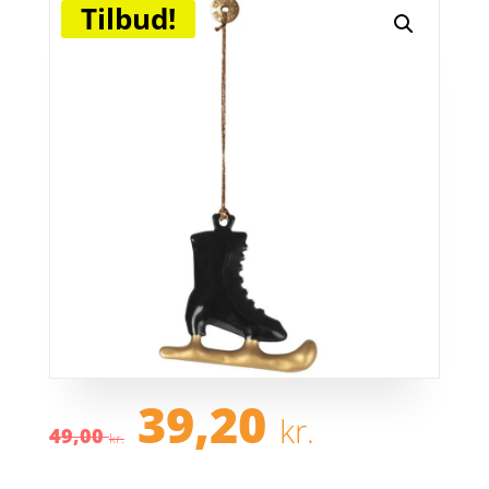
Tilbud!
Den
Den
39,20
kr.
oprindelige
aktuel
49,00
kr.
pris
pris