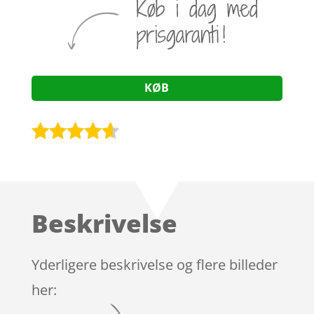
KØB
Bedømt
som
4.5
ud af 5
baseret
Beskrivelse
på
kundebedø
mmelser
Yderligere beskrivelse og flere billeder
her: