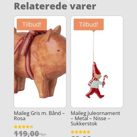
Relaterede varer
Tilbud!
Tilbud!
Maileg Gris m. Bånd –
Maileg Juleornament
Rosa
– Metal – Nisse –
Sukkerstok
Den
119,00
Vurderet
kr.
4.4