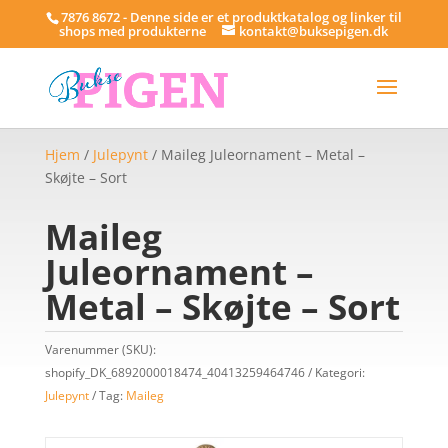
7876 8672 - Denne side er et produktkatalog og linker til
shops med produkterne
kontakt@buksepigen.dk
Hjem
/
Julepynt
/ Maileg Juleornament – Metal –
Skøjte – Sort
Maileg
Juleornament –
Metal – Skøjte – Sort
Varenummer (SKU):
shopify_DK_6892000018474_40413259464746
Kategori:
Julepynt
Tag:
Maileg